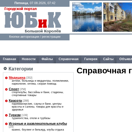
Пятница
, 07.08.2026, 07:42
Кнопки авторизации / регистрации
Главная
Новости
Файлы
Справочная
Галерея
Сайты
Объявл
Справочная 
Категории
Медицина
[352]
аптеки, больницы и медцентры, поликлиники,
наркология, оптика, скорая помощь
Спорт
[258]
спортклубы, бассейны и бани, стадионы,
спортивные товары
Красота
[288]
парикмахерские, сауны и бани, центры
красоты и салоны, товары для красоты и
здоровья
Туризм
[139]
турагентства, отели и турбазы
Игорные и развлекательные клубы
[20]
казино, боулинг и бильярд, клубы отдыха