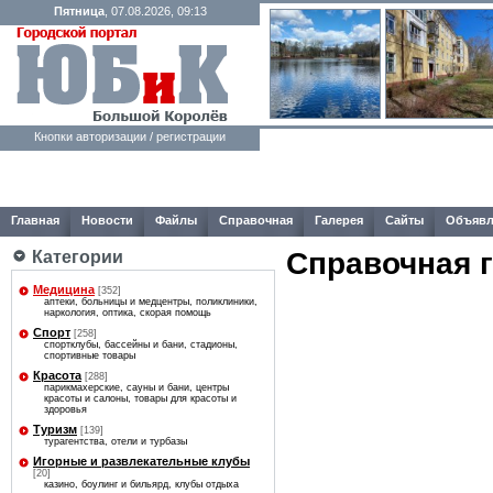
Пятница
, 07.08.2026, 09:13
Кнопки авторизации / регистрации
Главная
Новости
Файлы
Справочная
Галерея
Сайты
Объявл
Справочная 
Категории
Медицина
[352]
аптеки, больницы и медцентры, поликлиники,
наркология, оптика, скорая помощь
Спорт
[258]
спортклубы, бассейны и бани, стадионы,
спортивные товары
Красота
[288]
парикмахерские, сауны и бани, центры
красоты и салоны, товары для красоты и
здоровья
Туризм
[139]
турагентства, отели и турбазы
Игорные и развлекательные клубы
[20]
казино, боулинг и бильярд, клубы отдыха