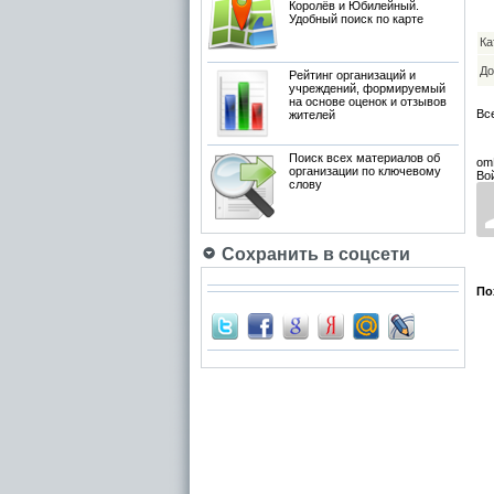
Королёв и Юбилейный.
Удобный поиск по карте
Ка
До
Рейтинг организаций и
учреждений, формируемый
на основе оценок и отзывов
Вс
жителей
Поиск всех материалов об
om
организации по ключевому
Во
слову
Сохранить в соцсети
По