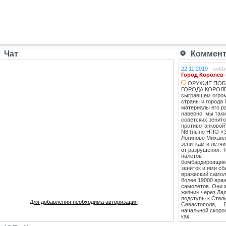
Чат
Коммента
22.11.2019
-
svkb
Город Королёв 
ОРУЖИЕ ПОБ
ГОРОДА КОРОЛЕВ
сыгравшем огро
страны и города 
материалы его ра
наверно, мы такм
советских зенит
противотанковой
N8 (ныне НПО «
Логинове Михаил
зениткам и летч
от разрушения. 
налетов
бомбардировщико
зениток и ими сб
вражеский самоле
более 19000 вра
самолетов. Они 
жизни» через Лад
подступы к Стал
Для добавления необходима авторизация
Севастополя, ...
начальной скоро
как
противотанковые