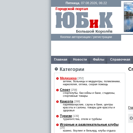
Пятница
, 07.08.2026, 06:22
Кнопки авторизации / регистрации
Главная
Новости
Файлы
Справочная
С
Категории
Медицина
[352]
аптеки, больницы и медцентры, поликлиники,
наркология, оптика, скорая помощь
Спорт
[258]
спортклубы, бассейны и бани, стадионы,
спортивные товары
Красота
[288]
парикмахерские, сауны и бани, центры
Гл
красоты и салоны, товары для красоты и
здоровья
Туризм
[139]
О
турагентства, отели и турбазы
Игорные и развлекательные клубы
[20]
казино, боулинг и бильярд, клубы отдыха