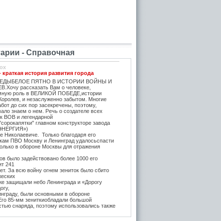
рии - Справочная
ox
- краткая история развития города
ЕДЫБЕЛОЕ ПЯТНО В ИСТОРИИ ВОЙНЫ И
.Хочу рассказать Вам о человеке,
мную роль в ВЕЛИКОЙ ПОБЕДЕ,истории
Королев, и незаслуженно забытом. Многие
бот до сих пор засекречены, поэтому,
ало знаем о нем. Речь о создателе всех
ок ВОВ и легендарной
"сорокапятки" главном конструкторе завода
ЭНЕРГИЯ»)
е Николаевиче. Только благодаря его
икам ПВО Москву и Ленинград удалосьспасти
Только в обороне Москвы для отражения
в было задействовано более 1000 его
ит 241
т. За всю войну огнем зениток было сбито
жеских
же защищали небо Ленинграда и «Дорогу
огу,
инграду, были основными в обороне
 Его 85-мм зениткиобладали большой
стью снаряда, поэтому использовались также
, на прямую наводку для борьбы с тяжёлыми