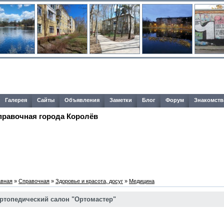
Галерея
Сайты
Объявления
Заметки
Блог
Форум
Знакомств
правочная города Королёв
авная
»
Справочная
»
Здоровье и красота, досуг
»
Медицина
ртопедический салон "Ортомастер"