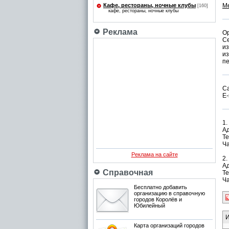
Кафе, рестораны, ночные клубы
М
[160]
кафе, рестораны, ночные клубы
Реклама
Ор
Се
из
и
пе
С
E-
1.
Ад
Те
Ча
Реклама на сайте
2.
Ад
Справочная
Те
Ча
Бесплатно добавить
организацию в справочную
городов Королёв и
Юбилейный
И
Карта организаций городов