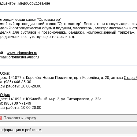
едцентры
,
медоборудование
топедический салон "Ортомастер"
мейный ортопедический салон "Ортомастер". Бесплатная консультация, ко
делий: ортопедическая обувь и подушки, массажеры, электромассажеры и ст
зделия для суставов и позвоночника, бандажи, компрессионный трикотаж,
редвижения, сопутствующие товары и т. д.
айт:
www.ortomaster.ru
mail: ortomaster@list.ru
 Офис
рес: 141077, г. Королёв, Новые Подлипки, пр-т Королёва, д. 20, аптека
Старый
л: (985) 446-85-30
сы работы: 10.00-20.00
Офис
рес: 141092, г. Юбилейный, мкр. 3, ул. Тихонравова, д. 32а
л: (985) 307-71-49
сы работы: 10.00-20.00
Показать
карту
нформация о рейтинге: