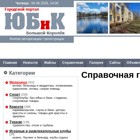
Четверг
, 06.08.2026, 14:00
Кнопки авторизации / регистрации
Главная
Новости
Файлы
Справочная
Галерея
Сайты
Объявл
Справочная 
Категории
Медицина
[352]
аптеки, больницы и медцентры, поликлиники,
наркология, оптика, скорая помощь
Спорт
[258]
спортклубы, бассейны и бани, стадионы,
спортивные товары
Красота
[288]
парикмахерские, сауны и бани, центры
красоты и салоны, товары для красоты и
здоровья
Туризм
[139]
турагентства, отели и турбазы
Игорные и развлекательные клубы
[20]
казино, боулинг и бильярд, клубы отдыха