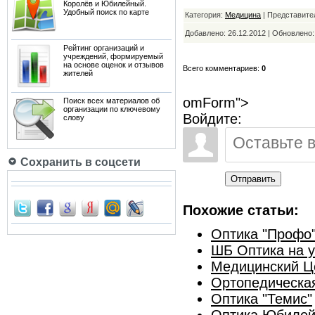
Королёв и Юбилейный.
Удобный поиск по карте
Категория:
Медицина
| Представите
Добавлено: 26.12.2012 | Обновлено
Рейтинг организаций и
учреждений, формируемый
на основе оценок и отзывов
Всего комментариев:
0
жителей
omForm">
Поиск всех материалов об
организации по ключевому
Войдите:
слову
Сохранить в соцсети
Отправить
Похожие статьи:
Оптика "Профо
ШБ Оптика на у
Медицинский Це
Ортопедическа
Оптика "Темис"
Оптика Юбилей