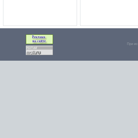
При ис