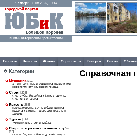
Четверг
, 06.08.2026, 19:14
Кнопки авторизации / регистрации
Главная
Новости
Файлы
Справочная
Галерея
Сайты
Объявл
Справочная 
Категории
Медицина
[352]
аптеки, больницы и медцентры, поликлиники,
наркология, оптика, скорая помощь
Спорт
[258]
спортклубы, бассейны и бани, стадионы,
спортивные товары
Красота
[288]
парикмахерские, сауны и бани, центры
красоты и салоны, товары для красоты и
здоровья
Туризм
[139]
турагентства, отели и турбазы
Игорные и развлекательные клубы
[20]
казино, боулинг и бильярд, клубы отдыха