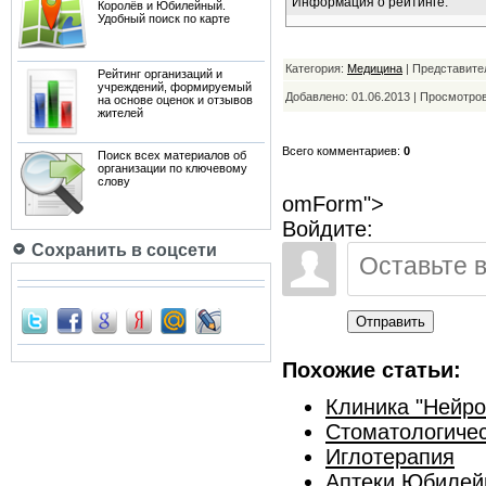
Информация о рейтинге:
Королёв и Юбилейный.
Удобный поиск по карте
Категория:
Медицина
| Представите
Рейтинг организаций и
учреждений, формируемый
Добавлено: 01.06.2013 | Просмотро
на основе оценок и отзывов
жителей
Всего комментариев:
0
Поиск всех материалов об
организации по ключевому
слову
omForm">
Войдите:
Сохранить в соцсети
Отправить
Похожие статьи:
Клиника "Нейр
Стоматологичес
Иглотерапия
Аптеки Юбилей