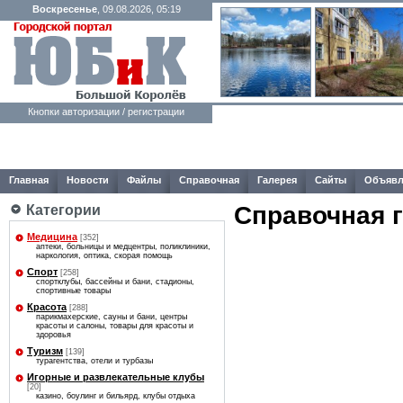
Воскресенье
, 09.08.2026, 05:19
Кнопки авторизации / регистрации
Главная
Новости
Файлы
Справочная
Галерея
Сайты
Объявл
Справочная 
Категории
Медицина
[352]
аптеки, больницы и медцентры, поликлиники,
наркология, оптика, скорая помощь
Спорт
[258]
спортклубы, бассейны и бани, стадионы,
спортивные товары
Красота
[288]
парикмахерские, сауны и бани, центры
красоты и салоны, товары для красоты и
здоровья
Туризм
[139]
турагентства, отели и турбазы
Игорные и развлекательные клубы
[20]
казино, боулинг и бильярд, клубы отдыха