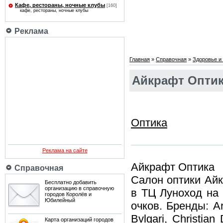
Кафе, рестораны, ночные клубы
[160]
кафе, рестораны, ночные клубы
Реклама
Главная
»
Справочная
»
Здоровье и 
Айкрафт Оптик
Оптика
Реклама на сайте
Айкрафт Оптика
Справочная
Салон оптики Айк
Бесплатно добавить
организацию в справочную
в ТЦ Луноход на 
городов Королёв и
Юбилейный
очков. Бренды: Arm
Bvlgari, Christian
Карта организаций городов