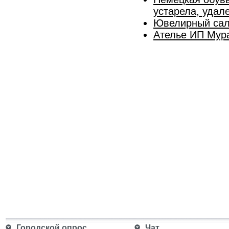
устарела, удал
Ювелирный сал
Ателье ИП Мура
Городской опрос
Чат