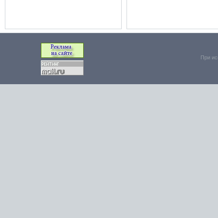
При ис