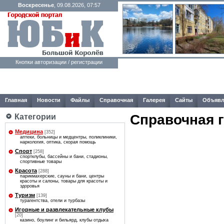
Воскресенье
, 09.08.2026, 07:57
Кнопки авторизации / регистрации
Главная
Новости
Файлы
Справочная
Галерея
Сайты
Объявл
Справочная 
Категории
Медицина
[352]
аптеки, больницы и медцентры, поликлиники,
наркология, оптика, скорая помощь
Спорт
[258]
спортклубы, бассейны и бани, стадионы,
спортивные товары
Красота
[288]
парикмахерские, сауны и бани, центры
красоты и салоны, товары для красоты и
здоровья
Туризм
[139]
турагентства, отели и турбазы
Игорные и развлекательные клубы
[20]
казино, боулинг и бильярд, клубы отдыха