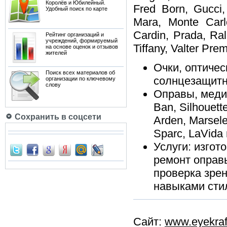
Королёв и Юбилейный.
Fred Born, Gucci
Удобный поиск по карте
Mara, Monte Carlo
Cardin, Prada, Ral
Рейтинг организаций и
учреждений, формируемый
Tiffany, Valter Pre
на основе оценок и отзывов
жителей
Очки, оптичес
Поиск всех материалов об
солнцезащитн
организации по ключевому
слову
Оправы, медиц
Ban, Silhouette
Сохранить в соцсети
Arden, Marsele,
Sparc, LaVida и
Услуги: изгот
ремонт оправ
проверка зрен
навыками стил
Сайт:
www.eyekraf