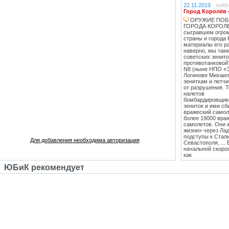
22.11.2019
-
svkb
Город Королёв 
ОРУЖИЕ ПОБ
ГОРОДА КОРОЛЕВ
сыгравшем огро
страны и города 
материалы его ра
наверно, мы такм
советских зенит
противотанковой
N8 (ныне НПО «
Логинове Михаил
зениткам и летч
от разрушения. 
налетов
бомбардировщико
зениток и ими сб
вражеский самоле
более 19000 вра
самолетов. Они 
жизни» через Лад
подступы к Стал
Для добавления необходима авторизация
Севастополя, ...
начальной скоро
как
противотанковые
ЮБиК рекомендует
танками Тигр и
Пантера. С 1943
стрельб в Кубинк
стволы 85 мм зе
стали ставить на
Т-34 (Т-34-85), 
"сорокапятка" 5
массовым против
единственным
эффективным сре
середины 1942 го