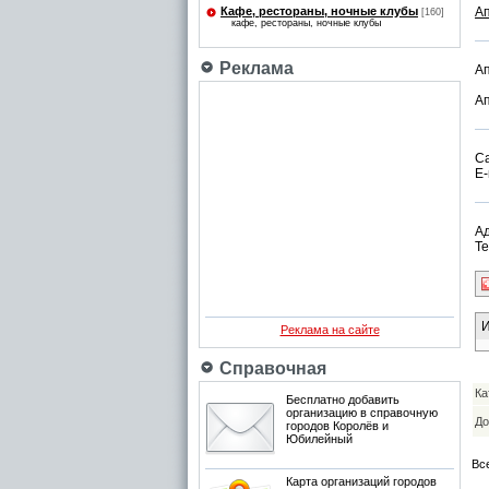
Кафе, рестораны, ночные клубы
А
[160]
кафе, рестораны, ночные клубы
Реклама
Ап
А
С
E-
Ад
Те
И
Реклама на сайте
Справочная
Ка
Бесплатно добавить
организацию в справочную
До
городов Королёв и
Юбилейный
Вс
Карта организаций городов