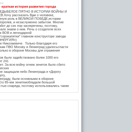
ox
- краткая история развития города
ЕДЫБЕЛОЕ ПЯТНО В ИСТОРИИ ВОЙНЫ И
.Хочу рассказать Вам о человеке,
мную роль в ВЕЛИКОЙ ПОБЕДЕ,истории
Королев, и незаслуженно забытом. Многие
бот до сих пор засекречены, поэтому,
ало знаем о нем. Речь о создателе всех
ок ВОВ и легендарной
"сорокапятки" главном конструкторе завода
ЭНЕРГИЯ»)
е Николаевиче. Только благодаря его
икам ПВО Москву и Ленинград удалосьспасти
Только в обороне Москвы для отражения
в было задействовано более 1000 его
ит 241
т. За всю войну огнем зениток было сбито
жеских
же защищали небо Ленинграда и «Дорогу
огу,
инграду, были основными в обороне
 Его 85-мм зениткиобладали большой
стью снаряда, поэтому использовались также
, на прямую наводку для борьбы с тяжёлыми
 года после Курской битвы и испытательных
е,
нитки Логинова (в модификации Грабина)
 танк
тяжелые танки ИС-1 и КВ-85. Его легендарная
3-К (45-мм) на начало войны быласамым
отанковым орудием в РККА и практически
дством борьбы с бронетехникой врага до
да. За её