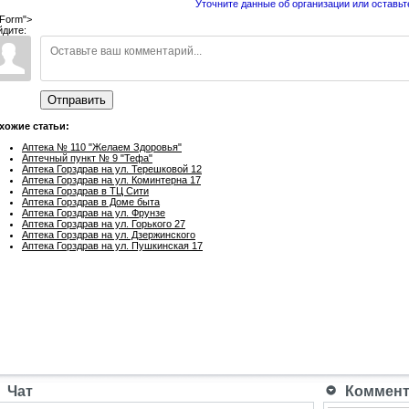
Уточните данные об организации или оставьт
Form">
йдите:
Отправить
хожие статьи:
Аптека № 110 "Желаем Здоровья"
Аптечный пункт № 9 "Тефа"
Аптека Горздрав на ул. Терешковой 12
Аптека Горздрав на ул. Коминтерна 17
Аптека Горздрав в ТЦ Сити
Аптека Горздрав в Доме быта
Аптека Горздрав на ул. Фрунзе
Аптека Горздрав на ул. Горького 27
Аптека Горздрав на ул. Дзержинского
Аптека Горздрав на ул. Пушкинская 17
Чат
Коммента