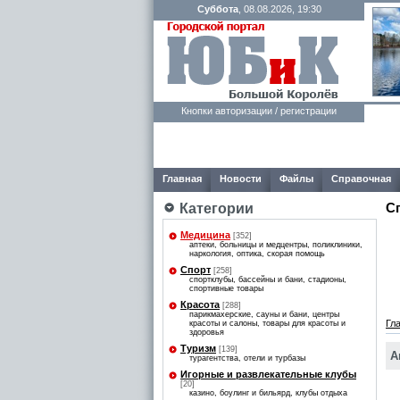
Суббота
, 08.08.2026, 19:30
Кнопки авторизации / регистрации
Главная
Новости
Файлы
Справочная
С
Категории
Медицина
[352]
аптеки, больницы и медцентры, поликлиники,
наркология, оптика, скорая помощь
Спорт
[258]
спортклубы, бассейны и бани, стадионы,
спортивные товары
Красота
[288]
парикмахерские, сауны и бани, центры
Гл
красоты и салоны, товары для красоты и
здоровья
Туризм
[139]
А
турагентства, отели и турбазы
Игорные и развлекательные клубы
[20]
казино, боулинг и бильярд, клубы отдыха