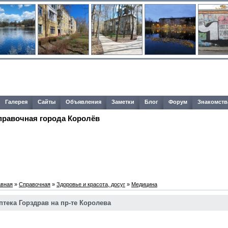
Галерея
Сайты
Объявления
Заметки
Блог
Форум
Знакомств
правочная города Королёв
авная
»
Справочная
»
Здоровье и красота, досуг
»
Медицина
птека Горздрав на пр-те Королева