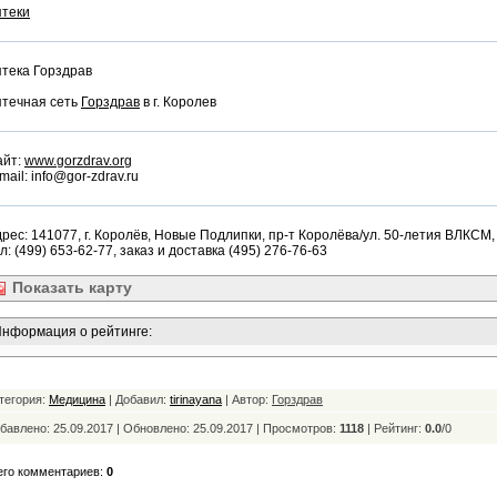
птеки
тека Горздрав
птечная сеть
Горздрав
в г. Королев
айт:
www.gorzdrav.org
mail: info@gor-zdrav.ru
рес: 141077, г. Королёв, Новые Подлипки, пр-т Королёва/ул. 50-летия ВЛКСМ, 
л: (499) 653-62-77, заказ и доставка (495) 276-76-63
Показать
карту
нформация о рейтинге:
тегория:
Медицина
| Добавил:
tirinayana
| Автор:
Горздрав
бавлено: 25.09.2017 | Обновлено:
25.09.2017 | Просмотров:
1118
|
Рейтинг:
0.0
/
0
его комментариев:
0