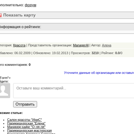
ополнительно:
форум
Показать
карту
нформация о рейтинге:
тегория:
Красота
| Представитель организации:
ManagerAl
| Автор:
Алена
бавлено: 06.02.2009 | Обновлено:
19.02.2013 | Просмотров:
3210
|
Рейтинг:
0.0
/
0
его комментариев:
0
Уточните данные об организации или оставьт
Form">
йдите:
Отправить
хожие статьи:
Салон красоты "ИриС"
Парикмахерская "Елена"
Маникюр-кафе "О-ля-ля"
Парикмахерская мастерская
Косметолог Алевтина Сергеева