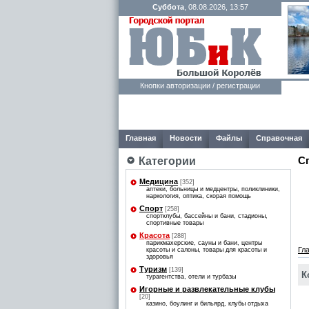
Суббота
, 08.08.2026, 13:57
Кнопки авторизации / регистрации
Главная
Новости
Файлы
Справочная
С
Категории
Медицина
[352]
аптеки, больницы и медцентры, поликлиники,
наркология, оптика, скорая помощь
Спорт
[258]
спортклубы, бассейны и бани, стадионы,
спортивные товары
Красота
[288]
парикмахерские, сауны и бани, центры
Гл
красоты и салоны, товары для красоты и
здоровья
Туризм
[139]
К
турагентства, отели и турбазы
Игорные и развлекательные клубы
[20]
казино, боулинг и бильярд, клубы отдыха