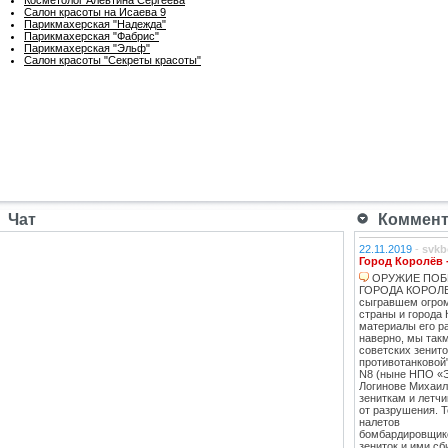
Салон красоты на Исаева 9
Парикмахерская "Надежда"
Парикмахерская "Фабрис"
Парикмахерская "Эльф"
Салон красоты "Секреты красоты"
Чат
Коммента
22.11.2019
-
svkb
Город Королёв 
ОРУЖИЕ ПОБ
ГОРОДА КОРОЛЕВ
сыгравшем огро
страны и города 
материалы его ра
наверно, мы такм
советских зенит
противотанковой
N8 (ныне НПО «
Логинове Михаил
зениткам и летч
от разрушения. 
налетов
бомбардировщико
зениток и ими сб