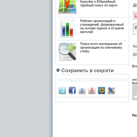
Королёв и Юбилейный.
Д
Удобный поиск по карте
Рейтинг организаций и
учреждений, формируемый
И
на основе оценок и отзывов
жителей
Поиск всех материалов об
Ка
организации по ключевому
слову
До
Вс
Сохранить в соцсети
om
Во
По