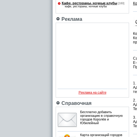
Кафе, рестораны, ночные клубы
К
[160]
кафе, рестораны, ночные клубы
Реклама
К
Ко
пр
С
E-
П
1.
Ад
те
Реклама на сайте
2.
Справочная
Ад
Те
Бесплатно добавить
организацию в справочную
3.
городов Королёв и
Ад
Юбилейный
Те
Карта организаций городов