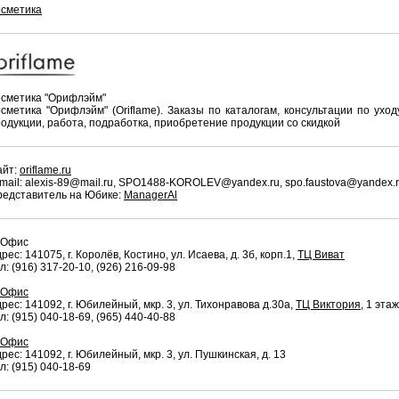
осметика
осметика "Орифлэйм"
сметика "Орифлэйм" (Oriflame). Заказы по каталогам, консультации по ухо
одукции, работа, подработка, приобретение продукции со скидкой
айт:
oriflame.ru
mail: alexis-89@mail.ru, SPO1488-KOROLEV@yandex.ru, spo.faustova@yandex.
редставитель на Юбике:
ManagerAl
 Офис
рес: 141075, г. Королёв, Костино, ул. Исаева, д. 3б, корп.1,
ТЦ Виват
л: (916) 317-20-10, (926) 216-09-98
Офис
рес: 141092, г. Юбилейный, мкр. 3, ул. Тихонравова д.30а,
ТЦ Виктория
, 1 этаж
л: (915) 040-18-69, (965) 440-40-88
Офис
рес: 141092, г. Юбилейный, мкр. 3, ул. Пушкинская, д. 13
л: (915) 040-18-69