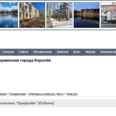
Галерея
Сайты
Объявления
Заметки
Блог
Форум
Знакомств
правочная города Королёв
авная
»
Справочная
»
Здоровье и красота, досуг
»
Красота
осметика "Орифлэйм" (Oriflame)