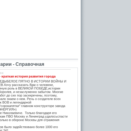
рии - Справочная
ox
- краткая история развития города
ЕДЫБЕЛОЕ ПЯТНО В ИСТОРИИ ВОЙНЫ И
.Хочу рассказать Вам о человеке,
мную роль в ВЕЛИКОЙ ПОБЕДЕ,истории
Королев, и незаслуженно забытом. Многие
бот до сих пор засекречены, поэтому,
ало знаем о нем. Речь о создателе всех
ок ВОВ и легендарной
"сорокапятки" главном конструкторе завода
ЭНЕРГИЯ»)
е Николаевиче. Только благодаря его
икам ПВО Москву и Ленинград удалосьспасти
Только в обороне Москвы для отражения
в было задействовано более 1000 его
ит 241