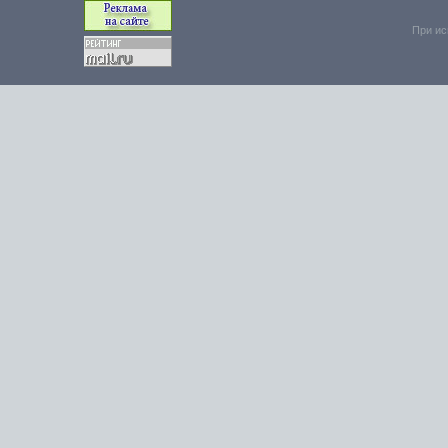
При ис