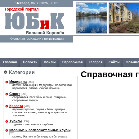
Четверг
, 06.08.2026, 03:01
Кнопки авторизации / регистрации
Главная
Новости
Файлы
Справочная
Галерея
Сайты
Объявл
Справочная 
Категории
Медицина
[352]
аптеки, больницы и медцентры, поликлиники,
наркология, оптика, скорая помощь
Спорт
[258]
спортклубы, бассейны и бани, стадионы,
спортивные товары
Красота
[288]
парикмахерские, сауны и бани, центры
красоты и салоны, товары для красоты и
здоровья
Туризм
[139]
турагентства, отели и турбазы
Игорные и развлекательные клубы
[20]
казино, боулинг и бильярд, клубы отдыха