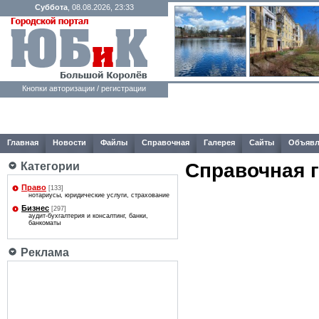
Суббота
, 08.08.2026, 23:33
Кнопки авторизации / регистрации
Главная
Новости
Файлы
Справочная
Галерея
Сайты
Объявл
Справочная 
Категории
Право
[133]
нотариусы, юридические услуги, страхование
Бизнес
[297]
аудит-бухгалтерия и консалтинг, банки,
банкоматы
Реклама