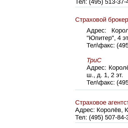
Тел: (49
5) 513-37-
Страховой брок
Адрес:
Коро
"Юпитер", 4 эт
Тел\факc:
(49
ТриС
Адрес: Королё
ш., д. 1, 2 эт.
Тел\факс: (49
Страховое аген
Адрес:
Королёв, К
Тел: (495) 507-84-