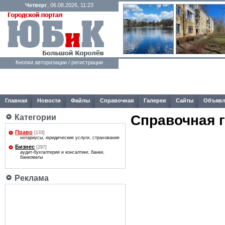
Четверг
, 06.08.2026, 11:23
Кнопки авторизации / регистрации
Главная
Новости
Файлы
Справочная
Галерея
Сайты
Объявл
Справочная 
Категории
Право
[133]
нотариусы, юридические услуги, страхование
Бизнес
[297]
аудит-бухгалтерия и консалтинг, банки,
банкоматы
Реклама