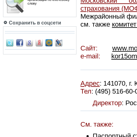
Московский об
слову
страхования
(МО
Межрайонный фи
Сохранить в соцсети
см. также
комитет
Сайт:
www.mo
e-mail:
kor15om
Адрес
:
141070, г.
Тел
:
(495) 516-60-
Директор
: Ро
См. также:
Паспортный 