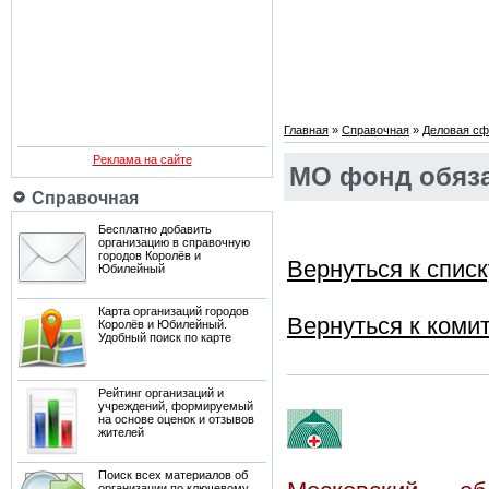
Главная
»
Справочная
»
Деловая сф
Реклама на сайте
МО фонд обяза
Справочная
Бесплатно добавить
организацию в справочную
городов Королёв и
Вернуться к спис
Юбилейный
Карта организаций городов
Вернуться к коми
Королёв и Юбилейный.
Удобный поиск по карте
Рейтинг организаций и
учреждений, формируемый
на основе оценок и отзывов
жителей
Поиск всех материалов об
организации по ключевому