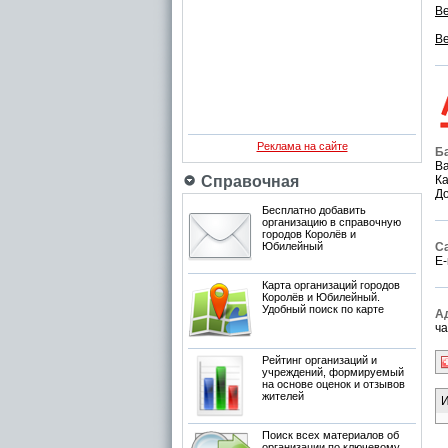
Ве
Ве
Реклама на сайте
Б
В
Справочная
Ка
До
Бесплатно добавить
организацию в справочную
городов Королёв и
Юбилейный
С
E-
Карта организаций городов
Королёв и Юбилейный.
Удобный поиск по карте
А
ча
Рейтинг организаций и
учреждений, формируемый
на основе оценок и отзывов
жителей
И
Поиск всех материалов об
организации по ключевому