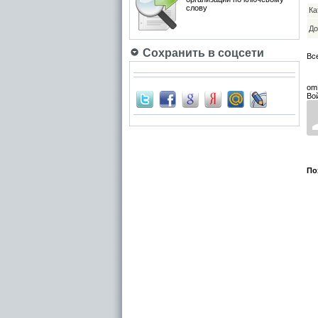
слову
Ка
До
Сохранить в соцсети
Вс
om
Во
По