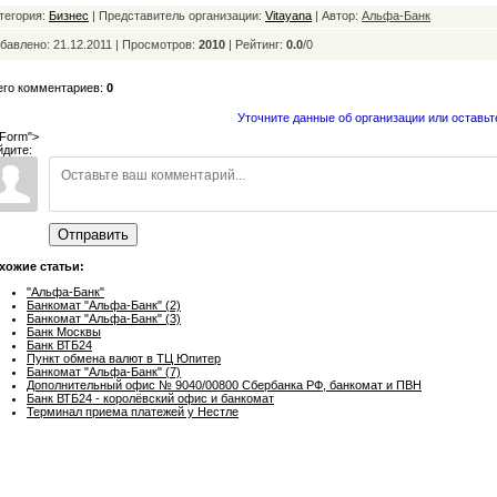
тегория:
Бизнес
| Представитель организации:
Vitayana
| Автор:
Альфа-Банк
бавлено: 21.12.2011 | Просмотров:
2010
|
Рейтинг:
0.0
/
0
его комментариев:
0
Уточните данные об организации или оставьт
Form">
йдите:
Отправить
хожие статьи:
"Альфа-Банк"
Банкомат "Альфа-Банк" (2)
Банкомат "Альфа-Банк" (3)
Банк Москвы
Банк ВТБ24
Пункт обмена валют в ТЦ Юпитер
Банкомат "Альфа-Банк" (7)
Дополнительный офис № 9040/00800 Сбербанка РФ, банкомат и ПВН
Банк ВТБ24 - королёвский офис и банкомат
Терминал приема платежей у Нестле