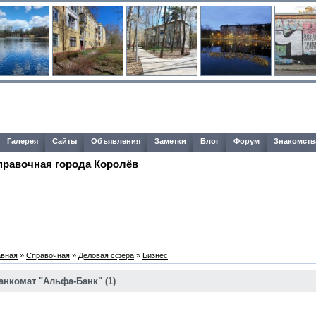
Галерея
Сайты
Объявления
Заметки
Блог
Форум
Знакомств
правочная города Королёв
авная
»
Справочная
»
Деловая сфера
»
Бизнес
анкомат "Альфа-Банк" (1)