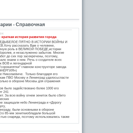
рии - Справочная
ox
- краткая история развития города
ЕДЫБЕЛОЕ ПЯТНО В ИСТОРИИ ВОЙНЫ И
.Хочу рассказать Вам о человеке,
мную роль в ВЕЛИКОЙ ПОБЕДЕ,истории
Королев, и незаслуженно забытом. Многие
бот до сих пор засекречены, поэтому,
ало знаем о нем. Речь о создателе всех
ок ВОВ и легендарной
"сорокапятки" главном конструкторе завода
ЭНЕРГИЯ»)
е Николаевиче. Только благодаря его
икам ПВО Москву и Ленинград удалосьспасти
Только в обороне Москвы для отражения
в было задействовано более 1000 его
ит 241
т. За всю войну огнем зениток было сбито
жеских
же защищали небо Ленинграда и «Дорогу
огу,
инграду, были основными в обороне
 Его 85-мм зениткиобладали большой
стью снаряда, поэтому использовались также
, на прямую наводку для борьбы с тяжёлыми
 года после Курской битвы и испытательных