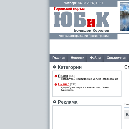
Четверг
, 06.08.2026, 11:51
Кнопки авторизации / регистрации
Главная
Новости
Файлы
Справочная
С
Категории
Право
[133]
нотариусы, юридические услуги, страхование
Бизнес
[297]
аудит-бухгалтерия и консалтинг, банки,
банкоматы
Реклама
Гл
Б