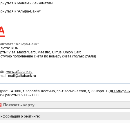
рнуться к банкам и банкоматам
рнуться к "Альфа-Банку"
анкомат "Альфа-Банк"
алюта: RUR
рты: Visa, MasterCard, Maestro, Cirrus, Union Card
ступно пополнение счета по номеру счета (только рубли)
айт
:
www.alfabank.ru
mail: mail@alfabank.ru
дрес
: 141080, г. Королёв, Костино, пр-т Космонавтов, д. 33 корп. 1 (
ДО Альфа-Б
сы работы: 09.00-21.00
Показать
карту
нформация о рейтинге: