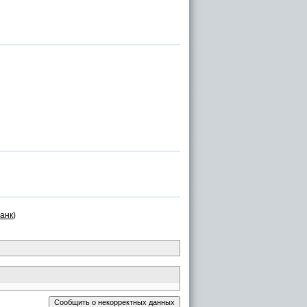
анк
)