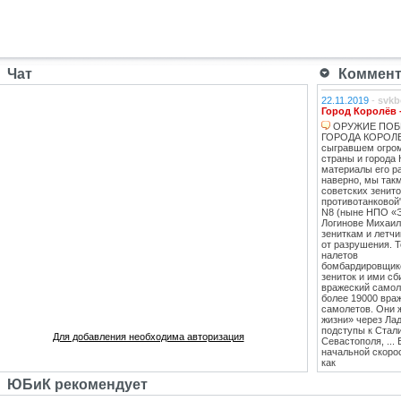
Чат
Коммента
22.11.2019
-
svkb
Город Королёв 
ОРУЖИЕ ПОБ
ГОРОДА КОРОЛЕВ
сыгравшем огро
страны и города 
материалы его ра
наверно, мы такм
советских зенит
противотанковой
N8 (ныне НПО «
Логинове Михаил
зениткам и летч
от разрушения. 
налетов
бомбардировщико
зениток и ими сб
вражеский самоле
более 19000 вра
самолетов. Они 
жизни» через Лад
подступы к Стал
Для добавления необходима авторизация
Севастополя, ...
начальной скоро
как
противотанковые
ЮБиК рекомендует
танками Тигр и
Пантера. С 1943