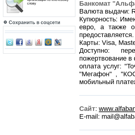
Банкомат "Альф
слову
Валюта выдачи: 
Купюрность: Име
Сохранить в соцсети
евро, а также 
предоставляется.
Карты: Visa, Maste
Доступно: пер
пожертвование в 
оплата услуг: "Т
"Мегафон" , "КО
мобильный плате
Сайт
:
www.alfaban
E-mail: mail@alfab