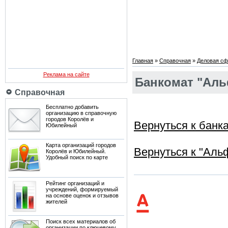
Главная
»
Справочная
»
Деловая сф
Реклама на сайте
Банкомат "Альф
Справочная
Бесплатно добавить
организацию в справочную
городов Королёв и
Вернуться к банк
Юбилейный
Карта организаций городов
Вернуться к "Аль
Королёв и Юбилейный.
Удобный поиск по карте
Рейтинг организаций и
учреждений, формируемый
на основе оценок и отзывов
жителей
Поиск всех материалов об
организации по ключевому