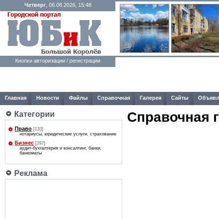
Четверг
, 06.08.2026, 15:48
Кнопки авторизации / регистрации
Главная
Новости
Файлы
Справочная
Галерея
Сайты
Объявл
Справочная 
Категории
Право
[133]
нотариусы, юридические услуги, страхование
Бизнес
[297]
аудит-бухгалтерия и консалтинг, банки,
банкоматы
Реклама