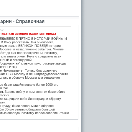
рии - Справочная
ox
- краткая история развития города
ЕДЫБЕЛОЕ ПЯТНО В ИСТОРИИ ВОЙНЫ И
.Хочу рассказать Вам о человеке,
мную роль в ВЕЛИКОЙ ПОБЕДЕ,истории
Королев, и незаслуженно забытом. Многие
бот до сих пор засекречены, поэтому,
ало знаем о нем. Речь о создателе всех
ок ВОВ и легендарной
"сорокапятки" главном конструкторе завода
ЭНЕРГИЯ»)
е Николаевиче. Только благодаря его
икам ПВО Москву и Ленинград удалосьспасти
Только в обороне Москвы для отражения
в было задействовано более 1000 его
ит 241
т. За всю войну огнем зениток было сбито
жеских
же защищали небо Ленинграда и «Дорогу
огу,
инграду, были основными в обороне
 Его 85-мм зениткиобладали большой
стью снаряда, поэтому использовались также
, на прямую наводку для борьбы с тяжёлыми
 года после Курской битвы и испытательных
е,