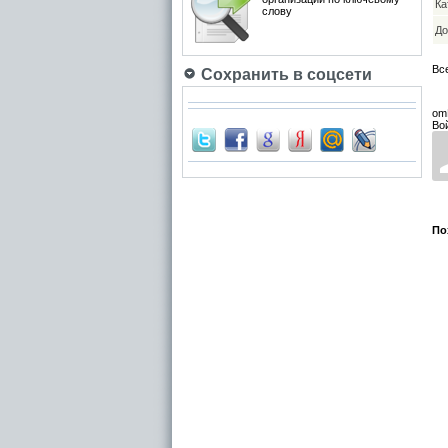
Ка
слову
До
Вс
Сохранить в соцсети
om
Во
По