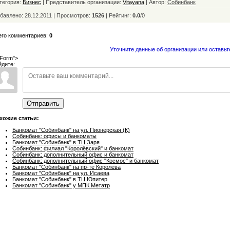
тегория:
Бизнес
| Представитель организации:
Vitayana
| Автор:
Собинбанк
бавлено: 28.12.2011 | Просмотров:
1526
|
Рейтинг:
0.0
/
0
его комментариев:
0
Уточните данные об организации или оставьт
Form">
йдите:
Отправить
хожие статьи:
Банкомат "Собинбанк" на ул. Пионерская (К)
Собинбанк: офисы и банкоматы
Банкомат "Собинбанк" в ТЦ Заря
Собинбанк: филиал "Королёвский" и банкомат
Собинбанк: дополнительный офис и банкомат
Собинбанк: дополнительный офис "Космос" и банкомат
Банкомат "Собинбанк" на пр-те Королева
Банкомат "Собинбанк" на ул. Исаева
Банкомат "Собинбанк" в ТЦ Юпитер
Банкомат "Собинбанк" у МПК Метатр