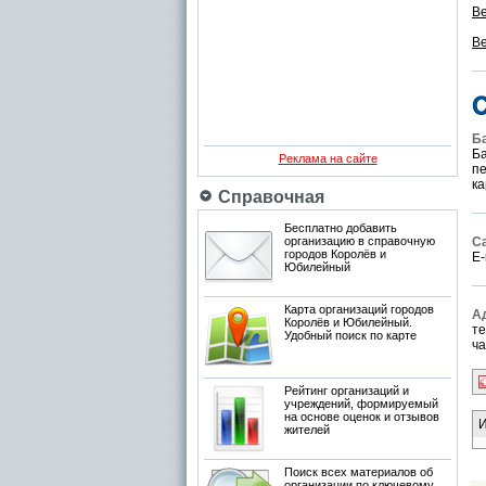
Ве
Ве
Б
Б
Реклама на сайте
пе
ка
Справочная
Бесплатно добавить
организацию в справочную
С
городов Королёв и
E-
Юбилейный
Карта организаций городов
А
Королёв и Юбилейный.
те
Удобный поиск по карте
ча
Рейтинг организаций и
учреждений, формируемый
на основе оценок и отзывов
И
жителей
Поиск всех материалов об
организации по ключевому