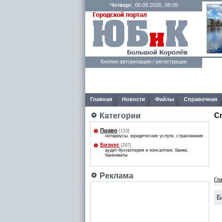
Четверг
, 06.08.2026, 08:09
Кнопки авторизации / регистрации
Главная
Новости
Файлы
Справочная
С
Категории
Право
[133]
нотариусы, юридические услуги, страхование
Бизнес
[297]
аудит-бухгалтерия и консалтинг, банки,
банкоматы
Реклама
Гл
Б