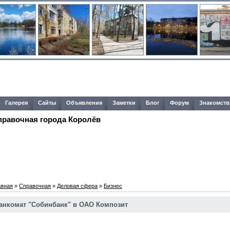
Галерея
Сайты
Объявления
Заметки
Блог
Форум
Знакомств
правочная города Королёв
авная
»
Справочная
»
Деловая сфера
»
Бизнес
анкомат "Собинбанк" в ОАО Композит