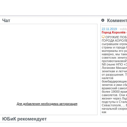
Чат
Коммента
22.11.2019
-
svkb
Город Королёв 
ОРУЖИЕ ПОБ
ГОРОДА КОРОЛЕВ
сыгравшем огро
страны и города 
материалы его ра
наверно, мы такм
советских зенит
противотанковой
N8 (ныне НПО «
Логинове Михаил
зениткам и летч
от разрушения. 
налетов
бомбардировщико
зениток и ими сб
вражеский самоле
более 19000 вра
самолетов. Они 
жизни» через Лад
подступы к Стал
Для добавления необходима авторизация
Севастополя, ...
начальной скоро
как
противотанковые
ЮБиК рекомендует
танками Тигр и
Пантера. С 1943
стрельб в Кубинк