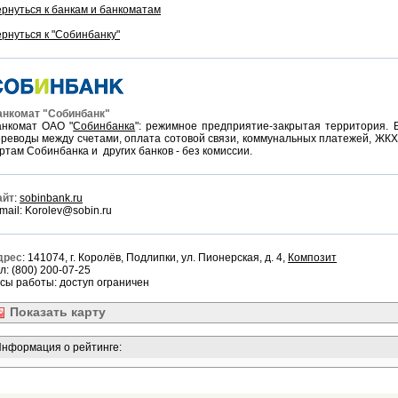
рнуться к банкам и банкоматам
рнуться к "Собинбанку"
анкомат "Собинбанк"
анкомат ОАО "
Собинбанка
": режимное предприятие-закрытая территория. В
реводы между счетами, оплата сотовой связи, коммунальных платежей, ЖКХ, 
ртам Собинбанка и других банков - без комиссии.
айт
:
sobinbank.ru
mail: Korolev@sobin.ru
дрес
: 141074, г. Королёв, Подлипки, ул. Пионерская, д. 4,
Композит
л: (800) 200-07-25
сы работы: доступ ограничен
Показать
карту
нформация о рейтинге: