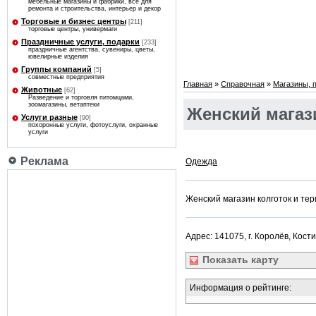
мебельные магазины и фабрики, все для
ремонта и строительства, интерьер и декор
Торговые и бизнес центры
[211]
торговые центры, универмаги
Праздничные услуги, подарки
[233]
праздничные агентства, сувениры, цветы,
ювелирные изделия
Группы компаний
[5]
совместные предприятия
Главная
»
Справочная
»
Магазины, 
Животные
[62]
Разведение и торговля питомцами,
зоомагазины, ветаптеки
Женский магаз
Услуги разные
[90]
похоронные услуги, фотоуслуги, охранные
услуги
Реклама
Одежда
Женский магазин колготок и те
Адрес: 141075, г. Королёв, Кост
Показать
карту
Информация о рейтинге: