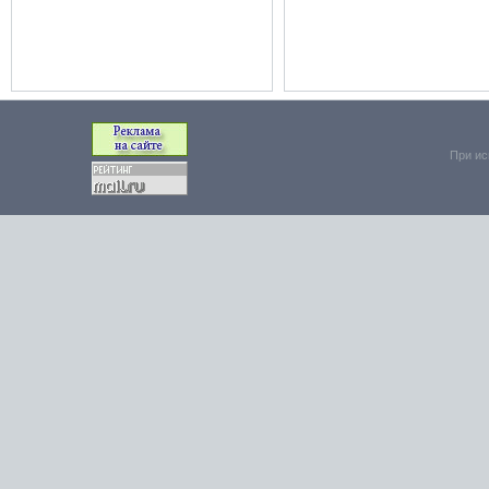
При ис