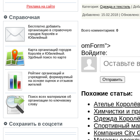
Реклама на сайте
Категория:
Одежда и текстиль
| Доб
Добавлено: 15.02.2018 | Обновлено
Справочная
Бесплатно добавить
организацию в справочную
Всего комментариев:
0
городов Королёв и
Юбилейный
omForm">
Карта организаций городов
Войдите:
Королёв и Юбилейный.
Удобный поиск по карте
Рейтинг организаций и
учреждений, формируемый
Отправить
на основе оценок и отзывов
жителей
Похожие статьи:
Поиск всех материалов об
организации по ключевому
Ателье Королё
слову
Химчистки и п
Одежда Корол
Сохранить в соцсети
Спортивный маг
Компания City 
Магазин одежды