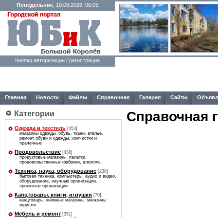
Понедельник
, 10.08.2026, 06:05
Кнопки авторизации / регистрации
Главная
Новости
Файлы
Справочная
Галерея
Сайты
Объявл
Справочная 
Категории
Одежда и текстиль
[453]
магазины одежды, обувь, ткани, ателье,
ремонт обуви и одежды, химчистки и
прачечные
Продовольствие
[438]
продуктовые магазины, палатки,
продовольственные фабрики, алкоголь
Техника, наука, оборудование
[230]
бытовая техника, компьютеры, аудио и видео,
оборудование, научные организации,
проектные организации
Канцтовары, книги, игрушки
[70]
канцтовары, книжные магазины, магазины
игрушек
Мебель и ремонт
[351]