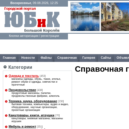
Воскресенье
, 09.08.2026, 12:25
Кнопки авторизации / регистрации
Главная
Новости
Файлы
Справочная
Галерея
Сайты
Объявл
Справочная 
Категории
Одежда и текстиль
[453]
магазины одежды, обувь, ткани, ателье,
ремонт обуви и одежды, химчистки и
прачечные
Продовольствие
[438]
продуктовые магазины, палатки,
продовольственные фабрики, алкоголь
Техника, наука, оборудование
[230]
бытовая техника, компьютеры, аудио и видео,
оборудование, научные организации,
проектные организации
Канцтовары, книги, игрушки
[70]
канцтовары, книжные магазины, магазины
игрушек
Мебель и ремонт
[351]