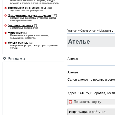
мебельные магазины и фабрики, все для
ремонта и строительства, интерьер и декор
Торговые и бизнес центры
[211]
торговые центры, универмаги
Праздничные услуги, подарки
[233]
праздничные агентства, сувениры, цветы,
ювелирные изделия
Группы компаний
[5]
совместные предприятия
Главная
»
Справочная
»
Магазины, 
Животные
[62]
Разведение и торговля питомцами,
зоомагазины, ветаптеки
Ателье
Услуги разные
[90]
похоронные услуги, фотоуслуги, охранные
услуги
Реклама
Ателье
Ателье
Салон ателье по пошиву и рем
Адрес: 141075, г. Королёв, Кост
Показать
карту
Информация о рейтинге: