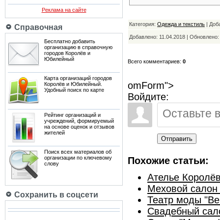
Реклама на сайте
Категория:
Одежда и текстиль
| Доб
Справочная
Добавлено: 11.04.2018 | Обновлено
Бесплатно добавить
организацию в справочную
городов Королёв и
Юбилейный
Всего комментариев:
0
Карта организаций городов
omForm">
Королёв и Юбилейный.
Удобный поиск по карте
Войдите:
Рейтинг организаций и
учреждений, формируемый
на основе оценок и отзывов
жителей
Отправить
Поиск всех материалов об
организации по ключевому
Похожие статьи:
слову
Ателье Королё
Меховой салон 
Сохранить в соцсети
Театр моды "Ве
Свадебный сало