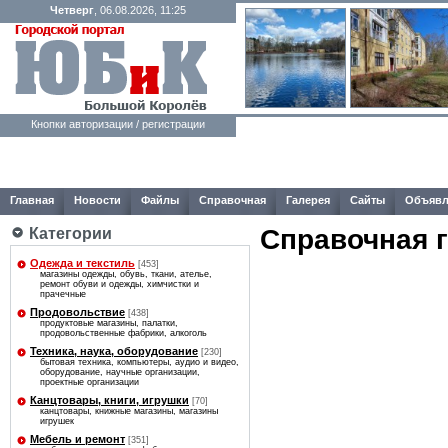
Четверг
, 06.08.2026, 11:25
Кнопки авторизации / регистрации
Главная
Новости
Файлы
Справочная
Галерея
Сайты
Объявл
Справочная 
Категории
Одежда и текстиль
[453]
магазины одежды, обувь, ткани, ателье,
ремонт обуви и одежды, химчистки и
прачечные
Продовольствие
[438]
продуктовые магазины, палатки,
продовольственные фабрики, алкоголь
Техника, наука, оборудование
[230]
бытовая техника, компьютеры, аудио и видео,
оборудование, научные организации,
проектные организации
Канцтовары, книги, игрушки
[70]
канцтовары, книжные магазины, магазины
игрушек
Мебель и ремонт
[351]