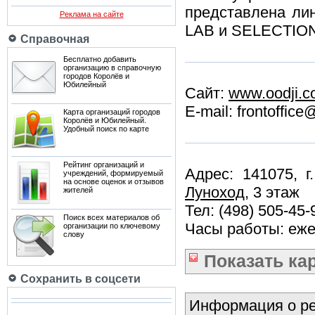
представлена ли
Реклама на сайте
LAB и SELECTION.
Справочная
Бесплатно добавить
организацию в справочную
городов Королёв и
Юбилейный
Сайт:
www.oodji.
E-mail: frontoffic
Карта организаций городов
Королёв и Юбилейный.
Удобный поиск по карте
Рейтинг организаций и
Адрес: 141075, г
учреждений, формируемый
на основе оценок и отзывов
Луноход
, 3 этаж
жителей
Тел: (498) 505-45-
Поиск всех материалов об
Часы работы: еже
организации по ключевому
слову
Показать
ка
Сохранить в соцсети
Информация о ре