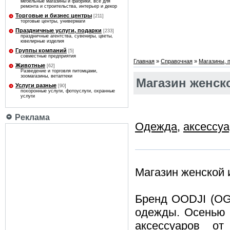
мебельные магазины и фабрики, все для
ремонта и строительства, интерьер и декор
Торговые и бизнес центры
[211]
торговые центры, универмаги
Праздничные услуги, подарки
[233]
праздничные агентства, сувениры, цветы,
ювелирные изделия
Группы компаний
[5]
совместные предприятия
Главная
»
Справочная
»
Магазины, 
Животные
[62]
Разведение и торговля питомцами,
зоомагазины, ветаптеки
Магазин женск
Услуги разные
[90]
похоронные услуги, фотоуслуги, охранные
услуги
Реклама
Одежда
,
аксессу
Магазин женской
Бренд OODJI (OG
одежды. Осенью 
аксессуаров от