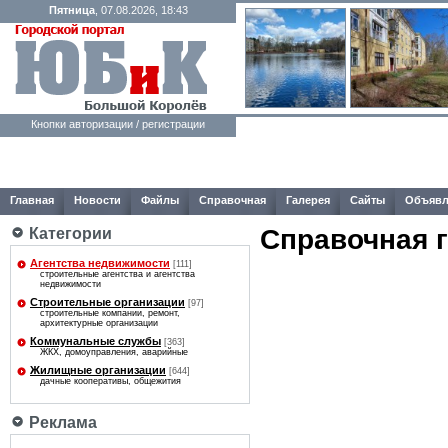
Пятница
, 07.08.2026, 18:43
Кнопки авторизации / регистрации
Главная
Новости
Файлы
Справочная
Галерея
Сайты
Объявл
Справочная 
Категории
Агентства недвижимости
[111]
строительные агентства и агентства
недвижимости
Строительные организации
[97]
строительные компании, ремонт,
архитектурные организации
Коммунальные службы
[363]
ЖКХ, домоуправления, аварийные
Жилищные организации
[644]
дачные кооперативы, общежития
Реклама