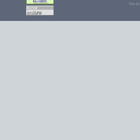
При ис