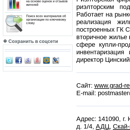
на основе оценок и отзывов
жителей
риэлторским по
Работает на рынк
Поиск всех материалов об
организации по ключевому
реализация жил
слову
построенных ГК Ск
вторичное жилье 
Сохранить в соцсети
сфере купли-про
инвентаризация 
директор Цински
Сайт:
www.grad-rea
E-mail: postmaster
Адрес: 141090, г.
д. 1/4,
АДЦ
,
Скай-