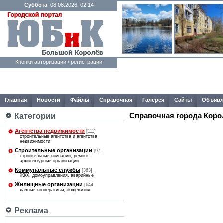
Суббота
, 08.08.2026, 02:14
Кнопки авторизации / регистрации
Главная
Новости
Файлы
Справочная
Галерея
Сайты
Объявл
Справочная города Коро
Категории
Агентства недвижимости
[111]
строительные агентства и агентства
недвижимости
Строительные организации
[97]
строительные компании, ремонт,
архитектурные организации
Коммунальные службы
[363]
ЖКХ, домоуправления, аварийные
Жилищные организации
[644]
дачные кооперативы, общежития
Реклама