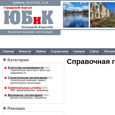
Суббота
, 08.08.2026, 11:08
Кнопки авторизации / регистрации
Главная
Новости
Файлы
Справочная
Галерея
Сайты
Объявл
Справочная 
Категории
Агентства недвижимости
[111]
строительные агентства и агентства
недвижимости
Строительные организации
[97]
строительные компании, ремонт,
архитектурные организации
Коммунальные службы
[363]
ЖКХ, домоуправления, аварийные
Жилищные организации
[644]
дачные кооперативы, общежития
Реклама