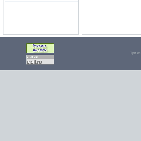
При ис