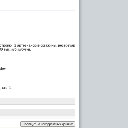
остройки. 2 артезианские скважины, резервуар
 тыс. куб. м/сутки.
olev
 стр. 1