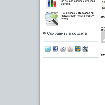
на основе оценок и отзывов
Ка
жителей
До
Поиск всех материалов об
организации по ключевому
Вс
слову
om
Во
Сохранить в соцсети
По