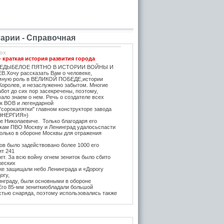
рии - Справочная
ox
- краткая история развития города
ЕДЫБЕЛОЕ ПЯТНО В ИСТОРИИ ВОЙНЫ И
.Хочу рассказать Вам о человеке,
мную роль в ВЕЛИКОЙ ПОБЕДЕ,истории
Королев, и незаслуженно забытом. Многие
бот до сих пор засекречены, поэтому,
ало знаем о нем. Речь о создателе всех
ок ВОВ и легендарной
"сорокапятки" главном конструкторе завода
ЭНЕРГИЯ»)
е Николаевиче. Только благодаря его
икам ПВО Москву и Ленинград удалосьспасти
Только в обороне Москвы для отражения
в было задействовано более 1000 его
ит 241
т. За всю войну огнем зениток было сбито
жеских
же защищали небо Ленинграда и «Дорогу
огу,
инграду, были основными в обороне
 Его 85-мм зениткиобладали большой
стью снаряда, поэтому использовались также
, на прямую наводку для борьбы с тяжёлыми
 года после Курской битвы и испытательных
е,