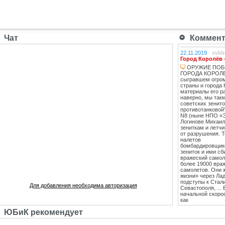
Чат
Коммента
22.11.2019
-
svkb
Город Королёв 
ОРУЖИЕ ПОБ
ГОРОДА КОРОЛЕВ
сыгравшем огро
страны и города 
материалы его ра
наверно, мы такм
советских зенит
противотанковой
N8 (ныне НПО «
Логинове Михаил
зениткам и летч
от разрушения. 
налетов
бомбардировщико
зениток и ими сб
вражеский самоле
более 19000 вра
самолетов. Они 
жизни» через Лад
подступы к Стал
Для добавления необходима авторизация
Севастополя, ...
начальной скоро
как
противотанковые
ЮБиК рекомендует
танками Тигр и
Пантера. С 1943
стрельб в Кубинк