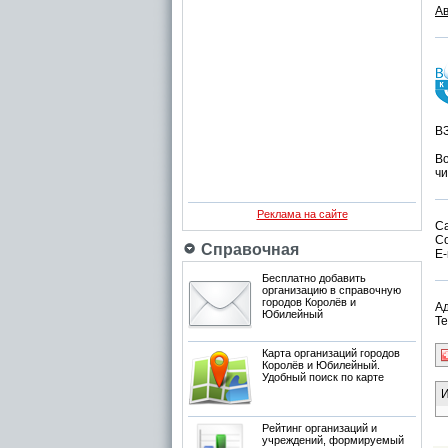
А
В
В
чи
Реклама на сайте
С
С
Справочная
E-
Бесплатно добавить
организацию в справочную
городов Королёв и
Ад
Юбилейный
Те
Карта организаций городов
Королёв и Юбилейный.
Удобный поиск по карте
И
Рейтинг организаций и
учреждений, формируемый