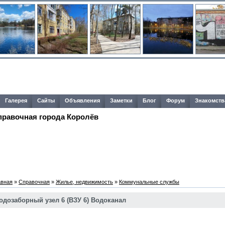
Галерея
Сайты
Объявления
Заметки
Блог
Форум
Знакомств
правочная города Королёв
авная
»
Справочная
»
Жилье, недвижимость
»
Коммунальные службы
одозаборный узел 6 (ВЗУ 6) Водоканал