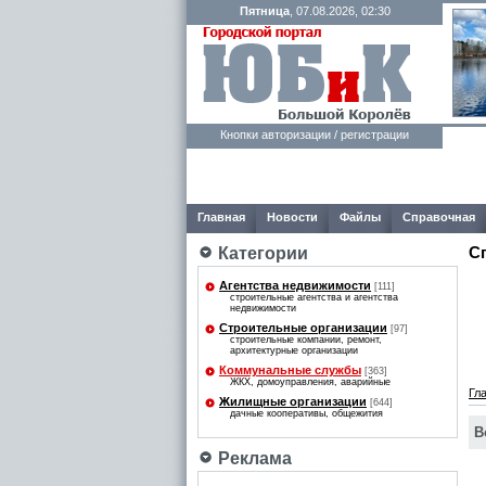
Пятница
, 07.08.2026, 02:30
Кнопки авторизации / регистрации
Главная
Новости
Файлы
Справочная
С
Категории
Агентства недвижимости
[111]
строительные агентства и агентства
недвижимости
Строительные организации
[97]
строительные компании, ремонт,
архитектурные организации
Коммунальные службы
[363]
ЖКХ, домоуправления, аварийные
Гл
Жилищные организации
[644]
дачные кооперативы, общежития
В
Реклама