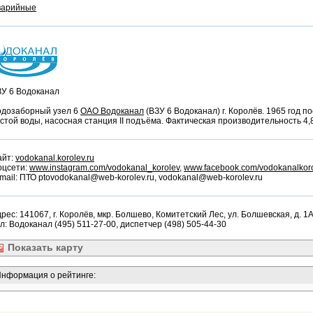
варийные
ЗУ 6 Водоканал
одозаборный узел 6
ОАО Водоканал
(ВЗУ 6 Водоканал) г. Королёв. 1965 год п
стой воды, насосная станция II подъёма. Фактическая производительность 4,80
айт:
vodokanal.korolev.ru
оцсети:
www.instagram.com/vodokanal_korolev
,
www.facebook.com/vodokanalkor
mail: ПТО ptovodokanal@web-korolev.ru, vodokanal@web-korolev.ru
рес: 141067, г. Королёв, мкр. Болшево, Комитетский Лес, ул. Болшевская, д. 1А,
л: Водоканал (495) 511-27-00, диспетчер (498) 505-44-30
Показать
карту
нформация о рейтинге: