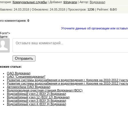
тегория:
Коммунальные службы
| Добавил:
tirinayana
| Автор:
Водоканал
бавлено: 24.03.2018 | Обновлено:
24.05.2018 | Просмотров:
1236
|
Рейтинг:
0.0
/
0
его комментариев:
0
Уточните данные об организации или оставьт
Form">
йдите:
Отправить
хожие статьи:
ОАО Водоканал
ОАО "Спецремводоканал"
Развитие системы водоснабжения и водоотведения г. Королев на 2010-2012 (часть
Развитие системы водоснабжения и водоотведения г. Королев на 2010-2012 (часть
Автомехбаза ОАО Водоканал
Водопроводная очистная станция Водоканал (ВОС)
Водозаборный узел 2 (ВЗУ 2) Водоканал
Водозаборный узел 12 (ВЗУ 12) Водоканал
Водозаборный узел 3 (ВЗУ 3) Водоканал
Водозаборный узел 4 (ВЗУ 4) Водоканал