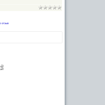
е отзыв
 1)
 2)