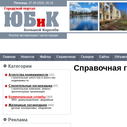
Пятница
, 07.08.2026, 00:16
Кнопки авторизации / регистрации
Главная
Новости
Файлы
Справочная
Галерея
Сайты
Объявл
Справочная 
Категории
Агентства недвижимости
[111]
строительные агентства и агентства
недвижимости
Строительные организации
[97]
строительные компании, ремонт,
архитектурные организации
Коммунальные службы
[363]
ЖКХ, домоуправления, аварийные
Жилищные организации
[644]
дачные кооперативы, общежития
Реклама