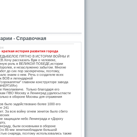
рии - Справочная
ox
- краткая история развития города
ЕДЫБЕЛОЕ ПЯТНО В ИСТОРИИ ВОЙНЫ И
.Хочу рассказать Вам о человеке,
мную роль в ВЕЛИКОЙ ПОБЕДЕ,истории
Королев, и незаслуженно забытом. Многие
бот до сих пор засекречены, поэтому,
ало знаем о нем. Речь о создателе всех
ок ВОВ и легендарной
"сорокапятки" главном конструкторе завода
ЭНЕРГИЯ»)
е Николаевиче. Только благодаря его
икам ПВО Москву и Ленинград удалосьспасти
Только в обороне Москвы для отражения
в было задействовано более 1000 его
ит 241
т. За всю войну огнем зениток было сбито
жеских
же защищали небо Ленинграда и «Дорогу
огу,
инграду, были основными в обороне
 Его 85-мм зениткиобладали большой
стью снаряда, поэтому использовались также