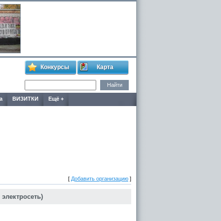
Конкурсы
Карта
а
ВИЗИТКИ
Ещё +
[
Добавить организацию
]
 электросеть)