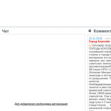
Чат
Коммента
22.11.2019
-
svkb
Город Королёв 
ОРУЖИЕ ПОБ
ГОРОДА КОРОЛЕВ
сыгравшем огро
страны и города 
материалы его ра
наверно, мы такм
советских зенит
противотанковой
N8 (ныне НПО «
Логинове Михаил
зениткам и летч
от разрушения. 
налетов
бомбардировщико
зениток и ими сб
вражеский самоле
более 19000 вра
самолетов. Они 
жизни» через Лад
подступы к Стал
Для добавления необходима авторизация
Севастополя, ...
начальной скоро