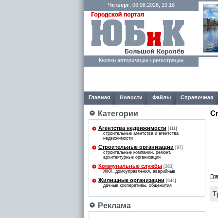
Четверг
, 06.08.2026, 19:18
Кнопки авторизации / регистрации
Главная
Новости
Файлы
Справочная
С
Категории
Агентства недвижимости
[111]
строительные агентства и агентства
недвижимости
Строительные организации
[97]
строительные компании, ремонт,
архитектурные организации
Коммунальные службы
[363]
ЖКХ, домоуправления, аварийные
Гл
Жилищные организации
[644]
дачные кооперативы, общежития
Т
Реклама