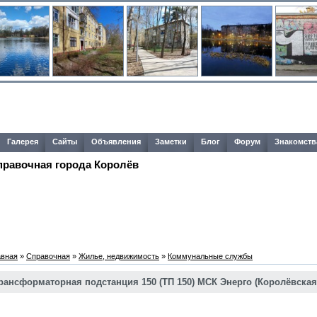
Галерея
Сайты
Объявления
Заметки
Блог
Форум
Знакомств
правочная города Королёв
авная
»
Справочная
»
Жилье, недвижимость
»
Коммунальные службы
рансформаторная подстанция 150 (ТП 150) МСК Энерго (Королёвская