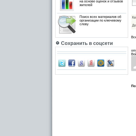
на основе оценок и отзывов
жителей
Поиск всех материалов об
Ка
организации по ключевому
слову
До
Вс
Сохранить в соцсети
om
Во
По