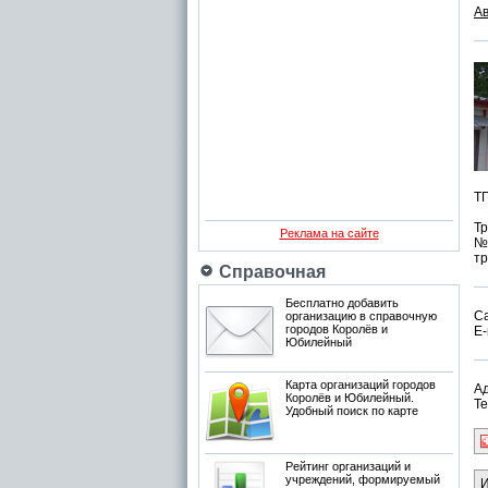
А
Т
Т
Реклама на сайте
№
т
Справочная
Бесплатно добавить
С
организацию в справочную
городов Королёв и
E-
Юбилейный
Карта организаций городов
Ад
Королёв и Юбилейный.
Те
Удобный поиск по карте
Рейтинг организаций и
учреждений, формируемый
И