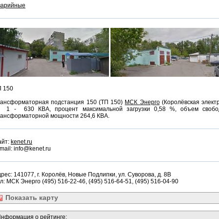
варийные
П 150
рансформаторная подстанция 150 (ТП 150)
МСК Энерго
(Королёвская элект
 1 - 630 КВА, процент максимальной загрузки 0,58 %, объем свобод
рансформаторной мощности 264,6 КВА.
айт:
kenet.ru
mail: info@kenet.ru
рес: 141077, г. Королёв, Новые Подлипки, ул. Суворова, д. 8В
л: МСК Энерго (495) 516-22-46, (495) 516-64-51, (495) 516-04-90
Показать
карту
нформация о рейтинге: