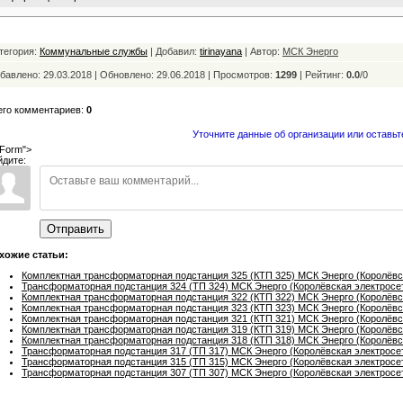
тегория:
Коммунальные службы
| Добавил:
tirinayana
| Автор:
МСК Энерго
бавлено: 29.03.2018 | Обновлено:
29.06.2018 | Просмотров:
1299
|
Рейтинг:
0.0
/
0
его комментариев:
0
Уточните данные об организации или оставьт
Form">
йдите:
Отправить
хожие статьи:
Комплектная трансформаторная подстанция 325 (КТП 325) МСК Энерго (Королёвс
Трансформаторная подстанция 324 (ТП 324) МСК Энерго (Королёвская электросе
Комплектная трансформаторная подстанция 322 (КТП 322) МСК Энерго (Королёвс
Комплектная трансформаторная подстанция 323 (КТП 323) МСК Энерго (Королёвс
Комплектная трансформаторная подстанция 321 (КТП 321) МСК Энерго (Королёвс
Комплектная трансформаторная подстанция 319 (КТП 319) МСК Энерго (Королёвс
Комплектная трансформаторная подстанция 318 (КТП 318) МСК Энерго (Королёвс
Трансформаторная подстанция 317 (ТП 317) МСК Энерго (Королёвская электросе
Трансформаторная подстанция 315 (ТП 315) МСК Энерго (Королёвская электросе
Трансформаторная подстанция 307 (ТП 307) МСК Энерго (Королёвская электросет