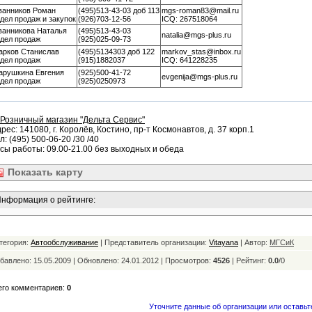
ванников Роман
(495)513-43-03 доб 113
mgs-roman83@mail.ru
дел продаж и закупок
(926)703-12-56
ICQ: 267518064
ванникова Наталья
(495)513-43-03
natalia@mgs-plus.ru
тдел продаж
(925)025-09-73
арков Станислав
(495)5134303 доб 122
markov_stas@inbox.ru
тдел продаж
(915)1882037
ICQ: 641228235
арушкина Евгения
(925)500-41-72
evgenija@mgs-plus.ru
тдел продаж
(925)0250973
Розничный магазин "Дельта Сервис"
рес: 141080, г. Королёв, Костино, пр-т Космонавтов, д. 37 корп.1
л: (495) 500-06-20 /30 /40
сы работы: 09.00-21.00 без выходных и обеда
Показать
карту
нформация о рейтинге:
тегория:
Автообслуживание
| Представитель организации:
Vitayana
| Автор:
МГСиК
бавлено: 15.05.2009 | Обновлено:
24.01.2012 | Просмотров:
4526
|
Рейтинг:
0.0
/
0
его комментариев:
0
Уточните данные об организации или оставьт