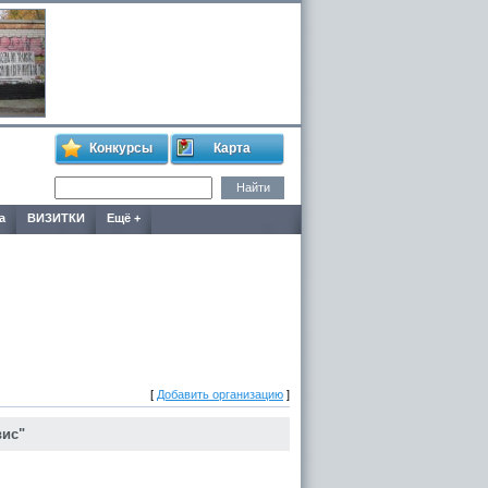
Конкурсы
Карта
а
ВИЗИТКИ
Ещё +
[
Добавить организацию
]
вис"