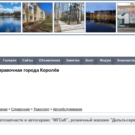
Галерея
Сайты
Объявления
Заметки
Блог
Форум
Знакомств
правочная города Королёв
авная
»
Справочная
»
Транспорт
»
Автообслуживание
втозапчасти и автосервис "МГСиК", розничный магазин "Дельта-сер