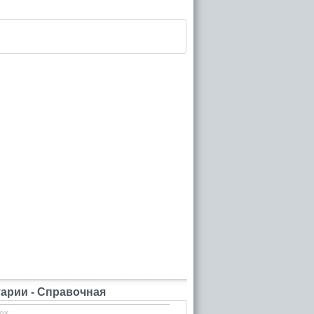
рии - Справочная
ox