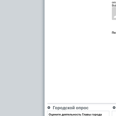
om
Во
По
Городской опрос
Оцените деятельность Главы города