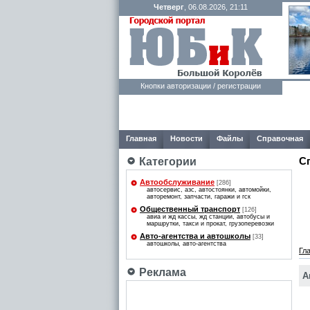
Четверг
, 06.08.2026, 21:11
Кнопки авторизации / регистрации
Главная
Новости
Файлы
Справочная
С
Категории
Автообслуживание
[286]
автосервис, азс, автостоянки, автомойки,
авторемонт, запчасти, гаражи и гск
Общественный транспорт
[126]
авиа и жд кассы, жд станции, автобусы и
маршрутки, такси и прокат, грузоперевозки
Авто-агентcтва и автошколы
[33]
автошколы, авто-агентcтва
Гл
Реклама
А