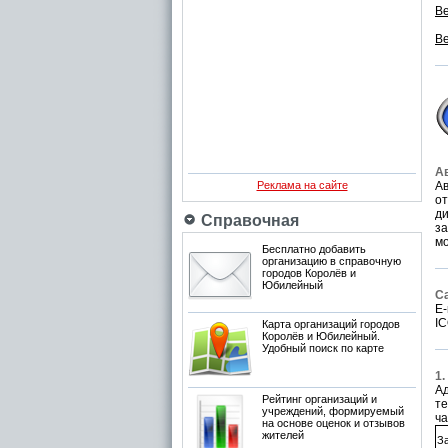
Ве
Ве
А
Реклама на сайте
Ав
от
ди
Справочная
за
мо
Бесплатно добавить
организацию в справочную
городов Королёв и
Юбилейный
С
E-
IC
Карта организаций городов
Королёв и Юбилейный.
Удобный поиск по карте
1.
Ад
Рейтинг организаций и
те
учреждений, формируемый
ча
на основе оценок и отзывов
жителей
За