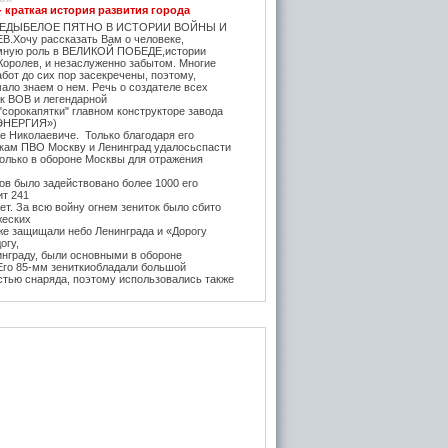
- краткая история развития города
ЕДЫБЕЛОЕ ПЯТНО В ИСТОРИИ ВОЙНЫ И
.Хочу рассказать Вам о человеке,
мную роль в ВЕЛИКОЙ ПОБЕДЕ,истории
Королев, и незаслуженно забытом. Многие
бот до сих пор засекречены, поэтому,
ало знаем о нем. Речь о создателе всех
ок ВОВ и легендарной
"сорокапятки" главном конструкторе завода
ЭНЕРГИЯ»)
е Николаевиче. Только благодаря его
икам ПВО Москву и Ленинград удалосьспасти
Только в обороне Москвы для отражения
в было задействовано более 1000 его
ит 241
т. За всю войну огнем зениток было сбито
жеских
же защищали небо Ленинграда и «Дорогу
огу,
инграду, были основными в обороне
 Его 85-мм зениткиобладали большой
стью снаряда, поэтому использовались также
, на прямую наводку для борьбы с тяжёлыми
 года после Курской битвы и испытательных
е,
нитки Логинова (в модификации Грабина)
 танк
тяжелые танки ИС-1 и КВ-85. Его легендарная
3-К (45-мм) на начало войны быласамым
отанковым орудием в РККА и практически
дством борьбы с бронетехникой врага до
да. За её
ьность бойцы прозвали её "пистолет на