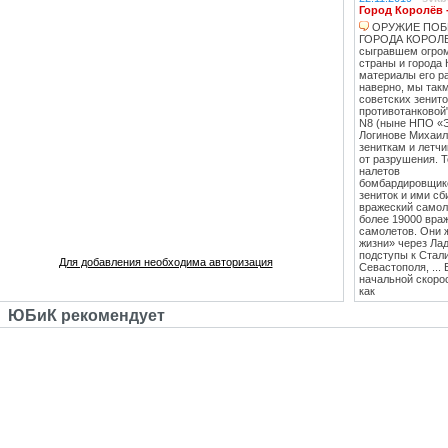
Город Королёв 
ОРУЖИЕ ПОБ
ГОРОДА КОРОЛЕВ
сыгравшем огро
страны и города 
материалы его ра
наверно, мы такм
советских зенит
противотанковой
N8 (ныне НПО «
Логинове Михаил
зениткам и летч
от разрушения. 
налетов
бомбардировщико
зениток и ими сб
вражеский самоле
более 19000 вра
самолетов. Они 
жизни» через Лад
подступы к Стал
Для добавления необходима авторизация
Севастополя, ...
начальной скоро
как
противотанковые
ЮБиК рекомендует
танками Тигр и
Пантера. С 1943
стрельб в Кубинк
стволы 85 мм зе
стали ставить на
Т-34 (Т-34-85), 
"сорокапятка" 5
массовым против
единственным
эффективным сре
середины 1942 го
лёгкость и мобил