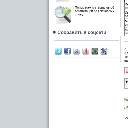
И
Поиск всех материалов об
от
организации по ключевому
И
слову
о
М
о
М
Сохранить в соцсети
о
2.
Ад
Те
ча
И
Ка
До
Вс