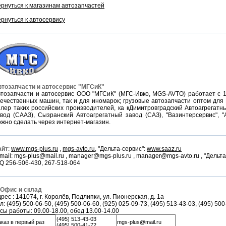
рнуться к магазинам автозапчастей
рнуться к автосервису
втозапчасти и автосервис "МГСиК"
тозапчасти и автосервис ООО "МГСиК" (МГС-Ивко, MGS-AVTO) работает с 19
ечественных машин, так и для иномарок; грузовые автозапчасти оптом для
лер таких российских производителей, ка кДимитровградский Автоагрегатн
вод (СААЗ), Сызранский Автоагрегатный завод (САЗ), "Вазинтерсервис", 
жно сделать через интернет-магазин.
айт
:
www.mgs-plus.ru
,
mgs-avto.ru
, "Дельта-сервис":
www.saaz.ru
mail: mgs-plus@mail.ru , manager@mgs-plus.ru , manager@mgs-avto.ru , "Дельта
Q 256-506-430, 267-518-064
 Офис и склад
рес : 141074, г. Королёв, Подлипки, ул. Пионерская, д. 1а
л: (495) 500-06-50, (495) 500-06-60, (925) 025-09-73, (495) 513-43-03, (495) 50
сы работы: 09.00-18.00, обед 13.00-14.00
(495) 513-43-03
каз в первый раз
mgs-plus@mail.ru
(495) 500-41-72