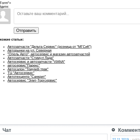
Form">
йдите:
Отправить
хожие статьи:
Автозапчасти "Дельта Сервис" (розница от "МГСиК")
Авторынки на ул. Северная
"Опель Авто", автосервис и магазин автозапчастей
Автозапчасти "Стимул Лада"
Автосервис и автозапчасти "VIANA"
автосервис"Парекс"
Автосалон "Триумф трак"
ТЦ "Автосервис"
Автотехцентр "Санкрит"
Автосервис "Элит-Торгсервис"
Чат
Коммента
22.11.2019
-
svkb