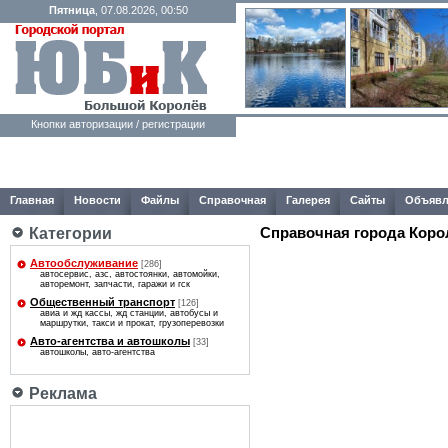
Пятница
, 07.08.2026, 00:50
Кнопки авторизации / регистрации
Главная
Новости
Файлы
Справочная
Галерея
Сайты
Объявл
Справочная города Коро
Категории
Автообслуживание
[286]
автосервис, азс, автостоянки, автомойки,
авторемонт, запчасти, гаражи и гск
Общественный транспорт
[126]
авиа и жд кассы, жд станции, автобусы и
маршрутки, такси и прокат, грузоперевозки
Авто-агентcтва и автошколы
[33]
автошколы, авто-агентcтва
Реклама