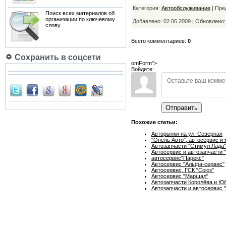
Категория:
Автообслуживание
| Пре
Поиск всех материалов об
организации по ключевому
Добавлено: 02.06.2009 | Обновлено
слову
Всего комментариев:
0
Сохранить в соцсети
omForm">
Войдите:
Отправить
Похожие статьи:
Авторынки на ул. Северная
"Опель Авто", автосервис и
Автозапчасти "Стимул Лада"
Автосервис и автозапчасти 
автосервис"Парекс"
Автосервис "Альфа-сервис"
Автосервис, ГСК "Союз"
Автосервис "Маршал"
Автозапчасти Королёва и Ю
Автозапчасти и автосервис 