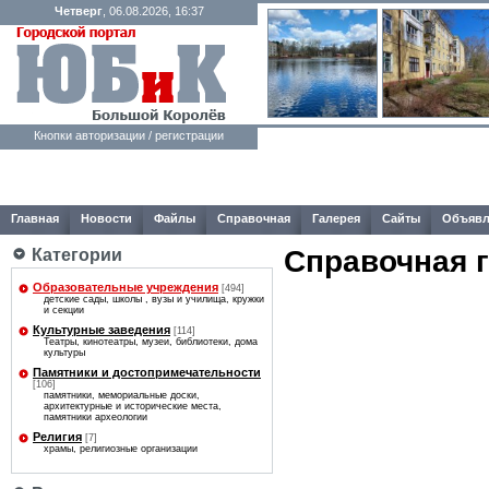
Четверг
, 06.08.2026, 16:37
Кнопки авторизации / регистрации
Главная
Новости
Файлы
Справочная
Галерея
Сайты
Объявл
Справочная 
Категории
Образовательные учреждения
[494]
детские сады, школы , вузы и училища, кружки
и секции
Культурные заведения
[114]
Театры, кинотеатры, музеи, библиотеки, дома
культуры
Памятники и достопримечательности
[106]
памятники, мемориальные доски,
архитектурные и исторические места,
памятники археологии
Религия
[7]
храмы, религиозные организации