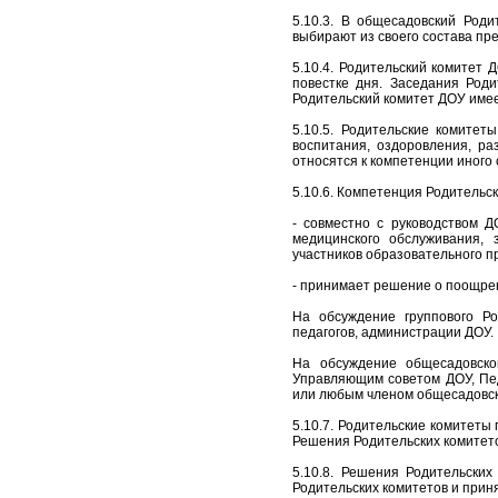
5.10.3. В общесадовский Роди
выбирают из своего состава пр
5.10.4. Родительский комитет
повестке дня. Заседания Роди
Родительский комитет ДОУ имее
5.10.5. Родительские комите
воспитания, оздоровления, ра
относятся к компетенции иного 
5.10.6. Компетенция Родительс
- совместно с руководством Д
медицинского обслуживания,
участников образовательного п
- принимает решение о поощрен
На обсуждение группового Ро
педагогов, администрации ДОУ.
На обсуждение общесадовско
Управляющим советом ДОУ, Пед
или любым членом общесадовско
5.10.7. Родительские комитеты
Решения Родительских комитет
5.10.8. Решения Родительски
Родительских комитетов и прин