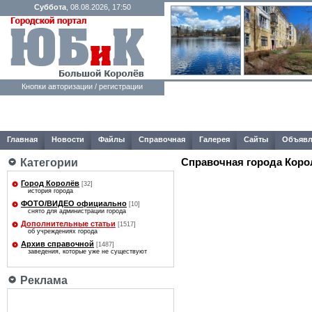
Суббота
, 08.08.2026, 17:50
Кнопки авторизации / регистрации
Главная
Новости
Файлы
Справочная
Галерея
Сайты
Объявл
Справочная города Коро
Категории
Город Королёв
[32]
история города
ФОТО/ВИДЕО официально
[10]
снято для администрации города
Дополнительные статьи
[1517]
об учреждениях города
Архив справочной
[1487]
заведения, которые уже не существуют
Реклама