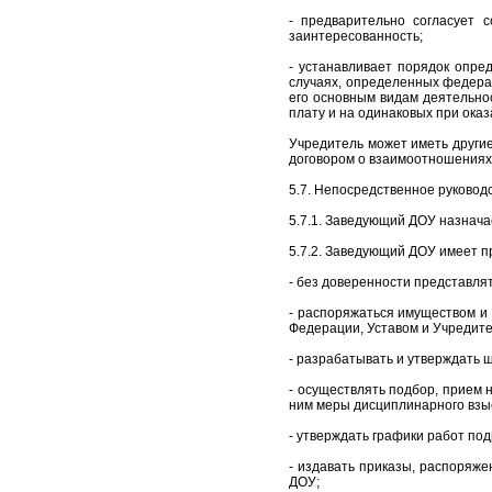
- предварительно согласует 
заинтересованность;
- устанавливает порядок опре
случаях, определенных федерал
его основным видам деятельно
плату и на одинаковых при оказ
Учредитель может иметь другие
договором о взаимоотношениях
5.7. Непосредственное руково
5.7.1. Заведующий ДОУ назнача
5.7.2. Заведующий ДОУ имеет п
- без доверенности представля
- распоряжаться имуществом и
Федерации, Уставом и Учредит
- разрабатывать и утверждать 
- осуществлять подбор, прием 
ним меры дисциплинарного взыс
- утверждать графики работ под
- издавать приказы, распоряж
ДОУ;