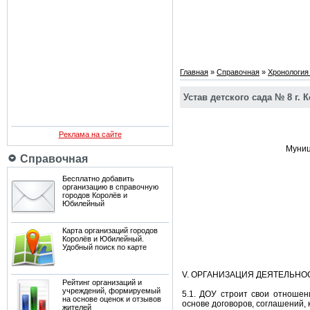
Главная
»
Справочная
»
Хронология
Устав детского сада № 8 г. 
Реклама на сайте
Муниц
Справочная
Бесплатно добавить
организацию в справочную
городов Королёв и
Юбилейный
Карта организаций городов
Королёв и Юбилейный.
Удобный поиск по карте
V. ОРГАНИЗАЦИЯ ДЕЯТЕЛЬНОС
Рейтинг организаций и
учреждений, формируемый
5.1. ДОУ строит свои отношен
на основе оценок и отзывов
основе договоров, соглашений, 
жителей