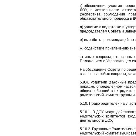
г) обеспечение участия предс
ДОУ, в деятельности аттест
(экспертиза соблюдения пра
образовательного процесса в Д
д) участие в подготовке и утв
председателем Совета и Завед
е) выработка рекомендаций по
ж) содействие привлечению вне
з) иные вопросы, отнесенные
Положением о Управляющем со
На обсуждение Совета по решен
вынесены любые вопросы, каса
5.9.4. Родители (законные пр
порядке, определённом настоя
общих собраний всех родителе
родительский комитет группы и 
5.10. Право родителей на учас
5.10.1. В ДОУ могут действова
Родительских комите-тов вхо
деятельности ДОУ.
5.10.2. Групповые Родительски
Родительский комитет выбирает 