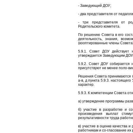
- Заведующий ДОУ;
- два представителя от педагог
- три представителя от род
Родительского комитета.
По решению Совета в его сост
деятельность, знания, возм
(кооптированные члены Совета)
5.9.1. Совет ДОУ действует
утверждается Заведующим ДОУ
5.9.2. Совет ДОУ собирается 
присутствуют не менее поло-ви
Решения Совета принимаются п
а-в, д пункта 5.9.3. настояще
характер.
5.9.3. К компетенции Совета о
а) утверждение программы раз
б) участие в разработке и с
произведения выплат стиму
результативности труда работн
в) участие в оценке качества 
работникам и со-гласование их