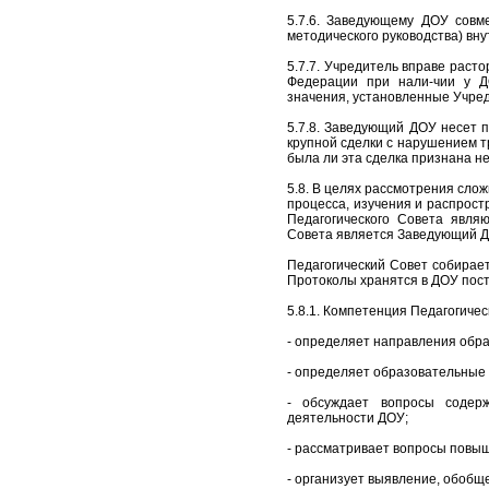
5.7.6. Заведующему ДОУ совм
методического руководства) вн
5.7.7. Учредитель вправе раст
Федерации при нали-чии у Д
значения, установленные Учре
5.7.8. Заведующий ДОУ несет 
крупной сделки с нарушением т
была ли эта сделка признана н
5.8. В целях рассмотрения сло
процесса, изучения и распрост
Педагогического Совета явля
Совета является Заведующий Д
Педагогический Совет собирает
Протоколы хранятся в ДОУ пос
5.8.1. Компетенция Педагогичес
- определяет направления обр
- определяет образовательные
- обсуждает вопросы содерж
деятельности ДОУ;
- рассматривает вопросы повыш
- организует выявление, обобщ