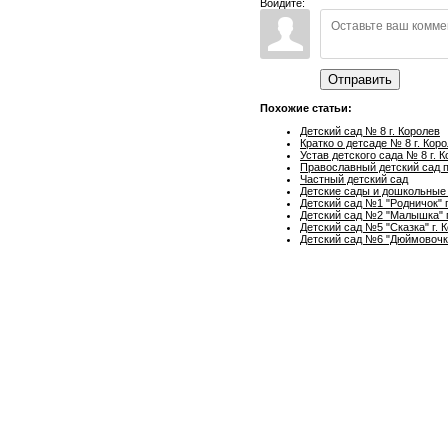
Войдите:
Отправить
Похожие статьи:
Детский сад № 8 г. Королев
Кратко о детсаде № 8 г. Кор
Устав детского сада № 8 г. 
Православный детский сад 
Частный детский сад
Детские сады и дошкольные
Детский сад №1 "Родничок" г
Детский сад №2 "Малышка" г.
Детский сад №5 "Сказка" г. 
Детский сад №6 "Дюймовочка