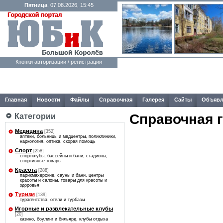
Пятница
, 07.08.2026, 15:45
Кнопки авторизации / регистрации
Главная
Новости
Файлы
Справочная
Галерея
Сайты
Объявл
Справочная 
Категории
Медицина
[352]
аптеки, больницы и медцентры, поликлиники,
наркология, оптика, скорая помощь
Спорт
[258]
спортклубы, бассейны и бани, стадионы,
спортивные товары
Красота
[288]
парикмахерские, сауны и бани, центры
красоты и салоны, товары для красоты и
здоровья
Туризм
[139]
турагентства, отели и турбазы
Игорные и развлекательные клубы
[20]
казино, боулинг и бильярд, клубы отдыха