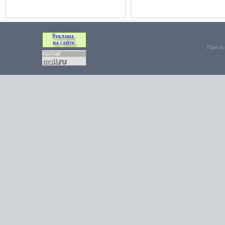
При ис