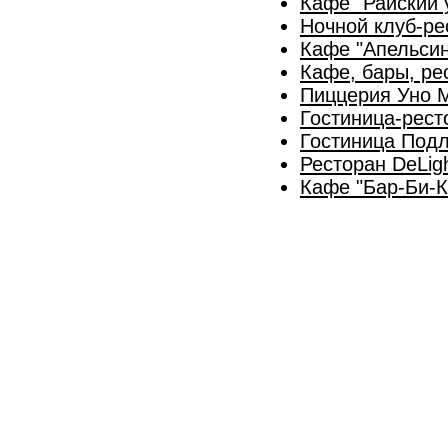
Кафе "Райский 
Ночной клуб-ре
Кафе "Апельсин
Кафе, бары, ре
Пиццерия Уно М
Гостиница-рест
Гостиница Подл
Ресторан DeLig
Кафе "Бар-Би-К