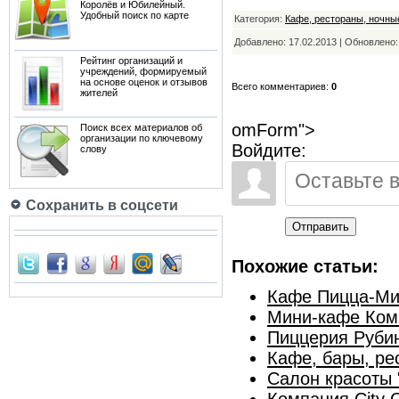
Королёв и Юбилейный.
Удобный поиск по карте
Категория:
Кафе, рестораны, ночны
Добавлено: 17.02.2013 | Обновлено
Рейтинг организаций и
учреждений, формируемый
на основе оценок и отзывов
Всего комментариев:
0
жителей
omForm">
Поиск всех материалов об
организации по ключевому
Войдите:
слову
Сохранить в соцсети
Отправить
Похожие статьи:
Кафе Пицца-М
Мини-кафе Ком
Пиццерия Руби
Кафе, бары, ре
Салон красоты 
Компания City 