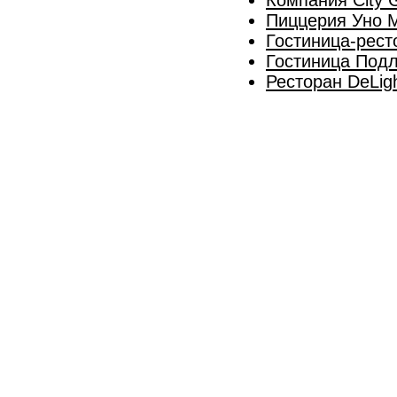
Пиццерия Уно М
Гостиница-рест
Гостиница Подл
Ресторан DeLig