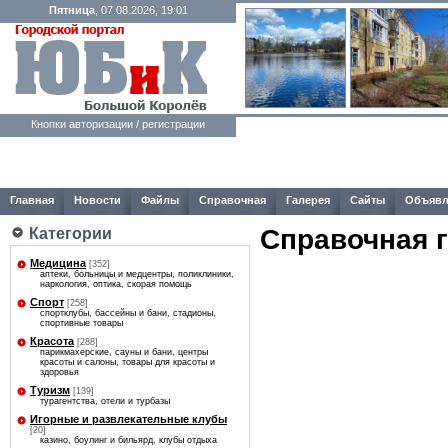
Пятница
, 07.08.2026, 19:01
Кнопки авторизации / регистрации
Главная
Новости
Файлы
Справочная
Галерея
Сайты
Объявл
Справочная 
Категории
Медицина
[352]
аптеки, больницы и медцентры, поликлиники,
наркология, оптика, скорая помощь
Спорт
[258]
спортклубы, бассейны и бани, стадионы,
спортивные товары
Красота
[288]
парикмахерские, сауны и бани, центры
красоты и салоны, товары для красоты и
здоровья
Туризм
[139]
турагентства, отели и турбазы
Игорные и развлекательные клубы
[20]
казино, боулинг и бильярд, клубы отдыха