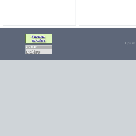
При ис