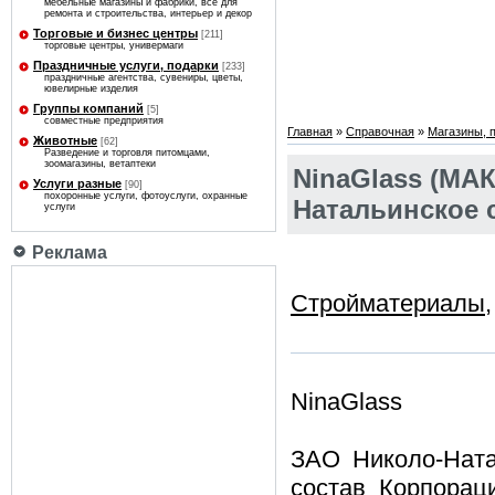
мебельные магазины и фабрики, все для
ремонта и строительства, интерьер и декор
Торговые и бизнес центры
[211]
торговые центры, универмаги
Праздничные услуги, подарки
[233]
праздничные агентства, сувениры, цветы,
ювелирные изделия
Группы компаний
[5]
совместные предприятия
Главная
»
Справочная
»
Магазины, 
Животные
[62]
Разведение и торговля питомцами,
зоомагазины, ветаптеки
NinaGlass (МАК
Услуги разные
[90]
похоронные услуги, фотоуслуги, охранные
Натальинское 
услуги
Реклама
Стройматериалы
NinaGlass
ЗАО Николо-Ната
состав Корпорац