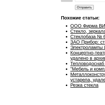
Отправить
Похожие статьи:
ООО Фирма В
Стекло, зеркал
Стеклобаза № 
ЗАО Прибор: ст
Электролампы 
Концертно-теат
удалено в архи
Тепловодоснаб 
"Мебель и комп
Металлоконстру
устарела, удал
Резка стекла