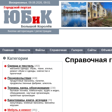
Воскресенье
, 09.08.2026, 09:01
Кнопки авторизации / регистрации
Главная
Новости
Файлы
Справочная
Галерея
Сайты
Объявл
Справочная 
Категории
Одежда и текстиль
[453]
магазины одежды, обувь, ткани, ателье,
ремонт обуви и одежды, химчистки и
прачечные
Продовольствие
[438]
продуктовые магазины, палатки,
продовольственные фабрики, алкоголь
Техника, наука, оборудование
[230]
бытовая техника, компьютеры, аудио и видео,
оборудование, научные организации,
проектные организации
Канцтовары, книги, игрушки
[70]
канцтовары, книжные магазины, магазины
игрушек
Мебель и ремонт
[351]