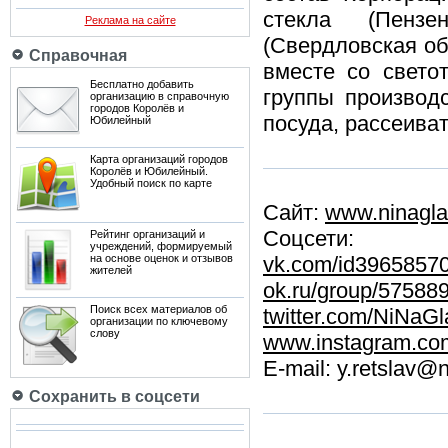
стекла (Пензен
Реклама на сайте
(Свердловская об
Справочная
вместе со свет
Бесплатно добавить
группы производ
организацию в справочную
городов Королёв и
посуда, рассеиват
Юбилейный
Карта организаций городов
Королёв и Юбилейный.
Удобный поиск по карте
Сайт:
www.ninagla
Соцсети:
Рейтинг организаций и
учреждений, формируемый
на основе оценок и отзывов
vk.com/id3965857
жителей
ok.ru/group/57588
Поиск всех материалов об
twitter.com/NiNaG
организации по ключевому
слову
www.instagram.co
E-mail: y.retslav@n
Сохранить в соцсети