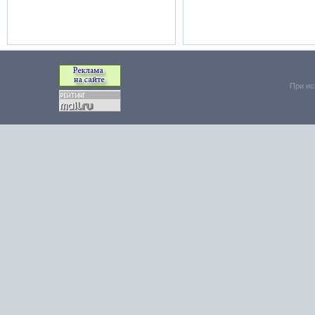
При ис