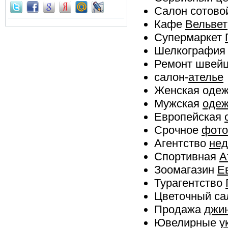
Салон сотово
Кафе
Вельвет
Супермаркет
Шелкографи
Ремонт швей
салон-
ателье
Женская оде
Мужская
оде
Европейская
Срочное
фото
Агентство
нед
Спортивная
А
Зоомагазин
Е
Турагентство
Цветочный с
Продажа
джи
Ювелирные
у