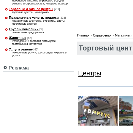
мебельные магазины и фабрики, все для
ремонта и строительства, интерьер и декор
Торговые и бизнес центры
[211]
торговые центры, универмаги
Праздничные услуги, подарки
[233]
праздничные агентства, сувениры, цветы,
ювелирные изделия
Группы компаний
[5]
совместные предприятия
Главная
»
Справочная
»
Магазины, 
Животные
[62]
Разведение и торговля питомцами,
зоомагазины, ветаптеки
Торговый цент
Услуги разные
[90]
похоронные услуги, фотоуслуги, охранные
услуги
Реклама
Центры