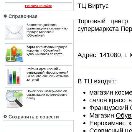
ТЦ Виртус
Реклама на сайте
Справочная
Торговый центр 
Бесплатно добавить
супермаркета Пер
организацию в справочную
городов Королёв и
Юбилейный
Карта организаций городов
Королёв и Юбилейный.
Адрес: 141080, г. 
Удобный поиск по карте
Рейтинг организаций и
учреждений, формируемый
на основе оценок и отзывов
В ТЦ входят:
жителей
магазин косм
Поиск всех материалов об
организации по ключевому
слову
салон красот
Французский 
Магазин
Обув
Сохранить в соцсети
Еврохимчистк
Сервисный ц