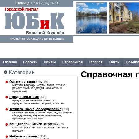
Пятница
, 07.08.2026, 14:51
Кнопки авторизации / регистрации
Главная
Новости
Файлы
Справочная
Галерея
Сайты
Объявл
Справочная 
Категории
Одежда и текстиль
[453]
магазины одежды, обувь, ткани, ателье,
ремонт обуви и одежды, химчистки и
прачечные
Продовольствие
[438]
продуктовые магазины, палатки,
продовольственные фабрики, алкоголь
Техника, наука, оборудование
[230]
бытовая техника, компьютеры, аудио и видео,
оборудование, научные организации,
проектные организации
Канцтовары, книги, игрушки
[70]
канцтовары, книжные магазины, магазины
игрушек
Мебель и ремонт
[351]