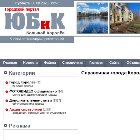
Суббота
, 08.08.2026, 19:57
Кнопки авторизации / регистрации
Главная
Новости
Файлы
Справочная
Галерея
Сайты
Объявл
Справочная города Коро
Категории
Город Королёв
[32]
история города
ФОТО/ВИДЕО официально
[10]
снято для администрации города
Дополнительные статьи
[1517]
об учреждениях города
Архив справочной
[1487]
заведения, которые уже не существуют
Реклама