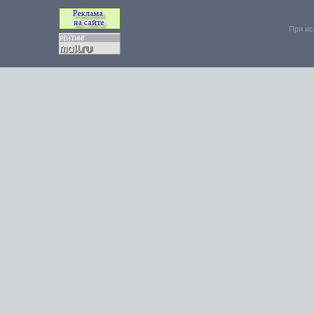
При ис