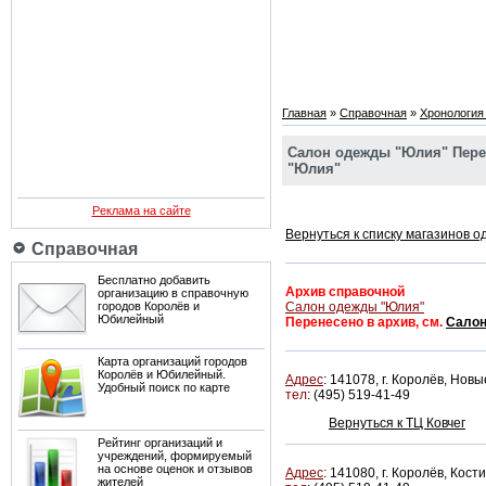
Главная
»
Справочная
»
Хронология
Салон одежды "Юлия" Перен
"Юлия"
Реклама на сайте
Вернуться к списку магазинов 
Справочная
Бесплатно добавить
Архив справочной
организацию в справочную
городов Королёв и
Салон одежды "Юлия"
Юбилейный
Перенесено в архив, см.
Салон
Карта организаций городов
Королёв и Юбилейный.
Адрес
:
141078, г. Королёв, Новы
Удобный поиск по карте
тел
:
(495) 519-41-49
Вернуться к ТЦ Ковчег
Рейтинг организаций и
учреждений, формируемый
на основе оценок и отзывов
Адрес
:
141080, г. Королёв, Кости
жителей