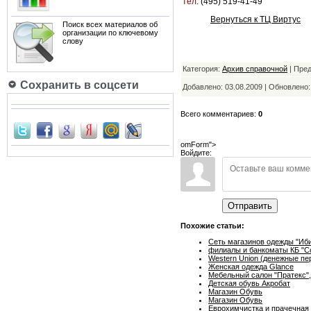
тел
:
(495) 519-41-49
Вернуться к ТЦ Виртус
Поиск всех материалов об
организации по ключевому
слову
Категория:
Архив справочной
| Пре
Сохранить в соцсети
Добавлено: 03.08.2009 | Обновлено
Всего комментариев:
0
omForm">
Войдите:
Отправить
Похожие статьи:
Сеть магазинов одежды "Иби
филиалы и банкоматы КБ "Со
Western Union (денежные пе
Женская одежда Glance
Мебельный салон "Пратекс",
Детская обувь Акробат
Магазин Обувь
Магазин Обувь
Еврохимчистка и прачечная 