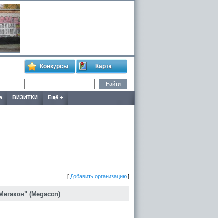
Конкурсы
Карта
а
ВИЗИТКИ
Ещё +
[
Добавить организацию
]
Мегакон" (Megacon)