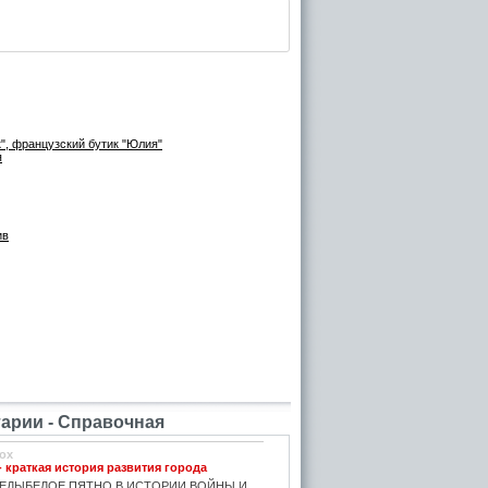
", французский бутик "Юлия"
я
ив
рии - Справочная
ox
- краткая история развития города
ЕДЫБЕЛОЕ ПЯТНО В ИСТОРИИ ВОЙНЫ И