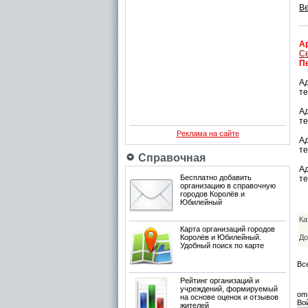
Ве
А
Се
П
Ад
те
Ад
те
Реклама на сайте
Ад
те
Справочная
Ад
Бесплатно добавить
те
организацию в справочную
городов Королёв и
Юбилейный
Ка
Карта организаций городов
Королёв и Юбилейный.
До
Удобный поиск по карте
Вс
Рейтинг организаций и
учреждений, формируемый
om
на основе оценок и отзывов
Во
жителей