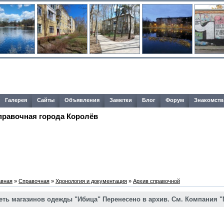
Галерея
Сайты
Объявления
Заметки
Блог
Форум
Знакомств
правочная города Королёв
авная
»
Справочная
»
Хронология и документация
»
Архив справочной
еть магазинов одежды "Ибица" Перенесено в архив. См. Компания "