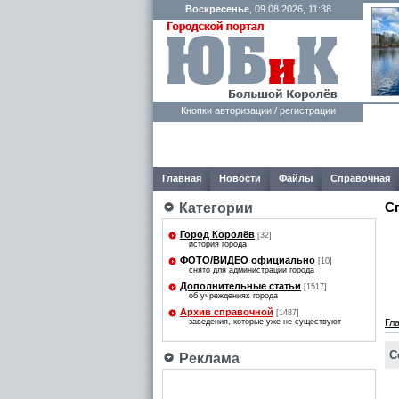
Воскресенье
, 09.08.2026, 11:38
Кнопки авторизации / регистрации
Главная
Новости
Файлы
Справочная
С
Категории
Город Королёв
[32]
история города
ФОТО/ВИДЕО официально
[10]
снято для администрации города
Дополнительные статьи
[1517]
об учреждениях города
Архив справочной
[1487]
заведения, которые уже не существуют
Гл
С
Реклама