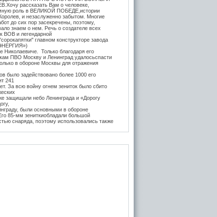
.Хочу рассказать Вам о человеке,
мную роль в ВЕЛИКОЙ ПОБЕДЕ,истории
Королев, и незаслуженно забытом. Многие
бот до сих пор засекречены, поэтому,
ало знаем о нем. Речь о создателе всех
ок ВОВ и легендарной
"сорокапятки" главном конструкторе завода
ЭНЕРГИЯ»)
е Николаевиче. Только благодаря его
икам ПВО Москву и Ленинград удалосьспасти
Только в обороне Москвы для отражения
в было задействовано более 1000 его
ит 241
т. За всю войну огнем зениток было сбито
жеских
же защищали небо Ленинграда и «Дорогу
огу,
инграду, были основными в обороне
 Его 85-мм зениткиобладали большой
стью снаряда, поэтому использовались также
, на прямую наводку для борьбы с тяжёлыми
 года после Курской битвы и испытательных
е,
нитки Логинова (в модификации Грабина)
 танк
тяжелые танки ИС-1 и КВ-85. Его легендарная
3-К (45-мм) на начало войны быласамым
отанковым орудием в РККА и практически
дством борьбы с бронетехникой врага до
да. За её
ьность бойцы прозвали её "пистолет на
вость производства завода №8 была в разы
х орудийныхзаводов СССР, вместе взятых