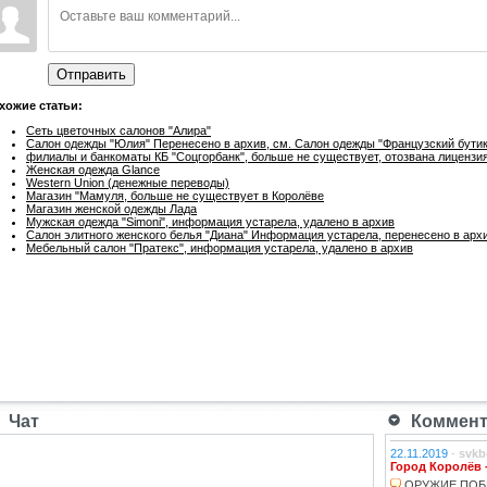
Отправить
хожие статьи:
Сеть цветочных салонов "Алира"
Салон одежды "Юлия" Перенесено в архив, см. Салон одежды "Французский бутик
филиалы и банкоматы КБ "Соцгорбанк", больше не существует, отозвана лицензи
Женская одежда Glance
Western Union (денежные переводы)
Магазин "Мамуля, больше не существует в Королёве
Магазин женской одежды Лада
Мужская одежда "Simoni", информация устарела, удалено в архив
Салон элитного женского белья "Диана" Информация устарела, перенесено в арх
Мебельный салон "Пратекс", информация устарела, удалено в архив
Чат
Коммента
22.11.2019
-
svkb
Город Королёв 
ОРУЖИЕ ПОБ