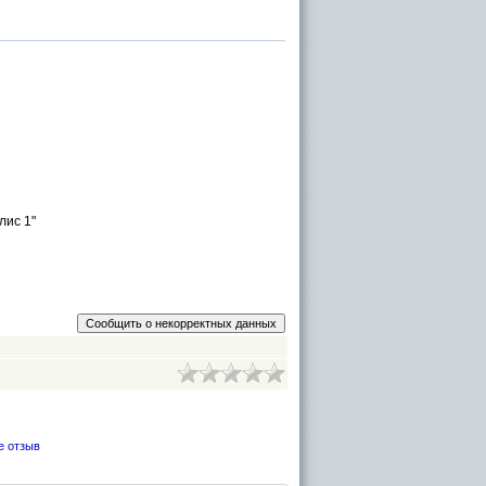
лис 1"
е отзыв