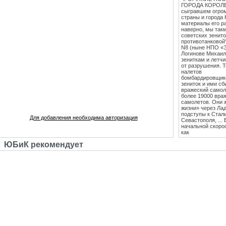
ГОРОДА КОРОЛЕВ
сыгравшем огро
страны и города 
материалы его ра
наверно, мы такм
советских зенит
противотанковой
N8 (ныне НПО «
Логинове Михаил
зениткам и летч
от разрушения. 
налетов
бомбардировщико
зениток и ими сб
вражеский самоле
более 19000 вра
самолетов. Они 
жизни» через Лад
подступы к Стал
Для добавления необходима авторизация
Севастополя, ...
начальной скоро
как
противотанковые
ЮБиК рекомендует
танками Тигр и
Пантера. С 1943
стрельб в Кубинк
стволы 85 мм зе
стали ставить на
Т-34 (Т-34-85), 
"сорокапятка" 5
массовым против
единственным
эффективным сре
середины 1942 го
лёгкость и мобил
колесах". Массо
выше, чем у все