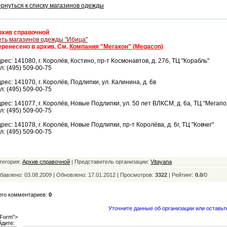
рнуться к списку магазинов одежды
рхив справочной
ть магазинов одежды "Ибица"
еренесено в архив. См.
Компания "Мегакон" (Megacon)
рес: 141080, г. Королёв, Костино, пр-т Космонавтов, д. 27б, ТЦ "Корабль"
л: (495) 509-00-75
рес: 141070, г. Королёв, Подлипки, ул. Калинина, д. 6в
л: (495) 509-00-75
рес: 141077, г. Королёв, Новые Подлипки, ул. 50 лет ВЛКСМ, д. 6а, ТЦ "Мегапо
л: (495) 509-00-75
рес: 141078, г. Королёв, Новые Подлипки, пр-т Королёва, д. 6г, ТЦ "Ковчег"
л: (495) 509-00-75
тегория:
Архив справочной
| Представитель организации:
Vitayana
бавлено: 03.08.2009 | Обновлено:
17.01.2012 | Просмотров:
3322
|
Рейтинг:
0.0
/
0
его комментариев:
0
Уточните данные об организации или оставьт
Form">
йдите: