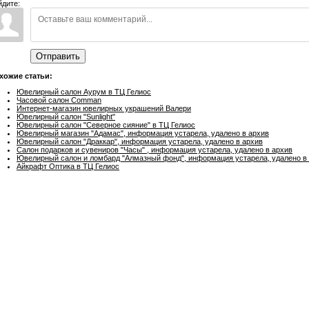
йдите:
Отправить
хожие статьи:
Ювелирный салон Аурум в ТЦ Гелиос
Часовой салон Comman
Интернет-магазин ювелирных украшений Валери
Ювелирный салон "Sunlight"
Ювелирный салон "Северное сияние" в ТЦ Гелиос
Ювелирный магазин "Адамас", информация устарела, удалено в архив
Ювелирный салон "Драккар", информация устарела, удалено в архив
Салон подарков и сувениров "Часы" , информация устарела, удалено в архив
Ювелирный салон и ломбард "Алмазный фонд", информация устарела, удалено в
Айкрафт Оптика в ТЦ Гелиос