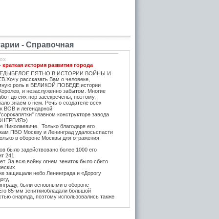
рии - Справочная
ox
- краткая история развития города
ЕДЫБЕЛОЕ ПЯТНО В ИСТОРИИ ВОЙНЫ И
.Хочу рассказать Вам о человеке,
мную роль в ВЕЛИКОЙ ПОБЕДЕ,истории
Королев, и незаслуженно забытом. Многие
бот до сих пор засекречены, поэтому,
ало знаем о нем. Речь о создателе всех
ок ВОВ и легендарной
"сорокапятки" главном конструкторе завода
ЭНЕРГИЯ»)
е Николаевиче. Только благодаря его
икам ПВО Москву и Ленинград удалосьспасти
Только в обороне Москвы для отражения
в было задействовано более 1000 его
ит 241
т. За всю войну огнем зениток было сбито
жеских
же защищали небо Ленинграда и «Дорогу
огу,
инграду, были основными в обороне
 Его 85-мм зениткиобладали большой
стью снаряда, поэтому использовались также
, на прямую наводку для борьбы с тяжёлыми