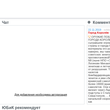
Чат
Коммента
22.11.2019
-
svkb
Город Королёв 
ОРУЖИЕ ПОБ
ГОРОДА КОРОЛЕВ
сыгравшем огро
страны и города 
материалы его ра
наверно, мы такм
советских зенит
противотанковой
N8 (ныне НПО «
Логинове Михаил
зениткам и летч
от разрушения. 
налетов
бомбардировщико
зениток и ими сб
вражеский самоле
более 19000 вра
самолетов. Они 
жизни» через Лад
подступы к Стал
Для добавления необходима авторизация
Севастополя, ...
начальной скоро
как
противотанковые
ЮБиК рекомендует
танками Тигр и