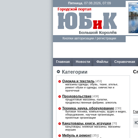
Пятница
, 07.08.2026, 07:09
Кнопки авторизации / регистрации
Главная
Новости
Файлы
Справочная
С
Категории
Одежда и текстиль
[453]
магазины одежды, обувь, ткани, ателье,
ремонт обуви и одежды, химчистки и
прачечные
Продовольствие
[438]
продуктовые магазины, палатки,
продовольственные фабрики, алкоголь
Техника, наука, оборудование
[230]
Гл
бытовая техника, компьютеры, аудио и видео,
оборудование, научные организации,
проектные организации
Ю
Канцтовары, книги, игрушки
[70]
канцтовары, книжные магазины, магазины
игрушек
Мебель и ремонт
[351]