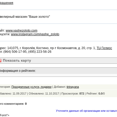
крашения
велирный магазин "Ваше золото"
айт:
www.vashezoloto.com
оцсети:
www.instagram.com/vashe_zoloto
рес: 141075, г. Королёв, Костино, пр-т Космонавтов, д. 20, стр. 1,
ТЦ Гелиос
л: (964) 506-17-95, (495) 223-56-26
Показать
карту
нформация о рейтинге:
тегория:
Праздничные услуги, подарки
| Добавил:
tirinayana
бавлено: 11.09.2017 | Обновлено:
11.10.2017 | Просмотров:
872
|
Рейтинг:
0.0
/
0
его комментариев:
0
Уточните данные об организации или оставьт
Form">