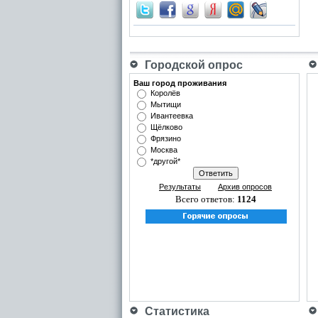
Городской опрос
Ваш город проживания
Королёв
Мытищи
Ивантеевка
Щёлково
Фрязино
Москва
*другой*
Результаты
Архив опросов
Всего ответов:
1124
Статистика