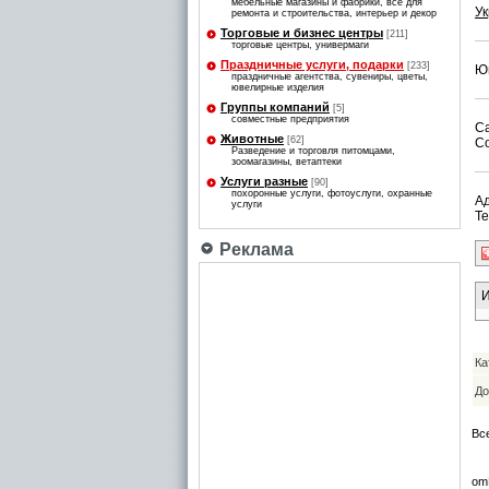
мебельные магазины и фабрики, все для
У
ремонта и строительства, интерьер и декор
Торговые и бизнес центры
[211]
торговые центры, универмаги
Праздничные услуги, подарки
[233]
Ю
праздничные агентства, сувениры, цветы,
ювелирные изделия
Группы компаний
[5]
совместные предприятия
С
Животные
[62]
С
Разведение и торговля питомцами,
зоомагазины, ветаптеки
Услуги разные
[90]
похоронные услуги, фотоуслуги, охранные
Ад
услуги
Те
Реклама
И
Ка
До
Вс
om