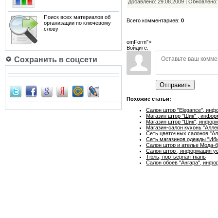
Добавлено: 29.08.2009 | Обновлено
Поиск всех материалов об
Всего комментариев:
0
организации по ключевому
слову
omForm">
Войдите:
Сохранить в соцсети
Отправить
Похожие статьи:
Салон штор "Elegance", инф
Магазин штор "Шик" , инфор
Магазин штор "Шик", информ
Магазин-салон кухонь "Алле
Сеть цветочных салонов "Ал
Сеть магазинов одежды "Иби
Салон штор и ателье Мода-
Салон штор , информация ус
Тюль, портьерная ткань
Салон обоев "Ангарa", инфо