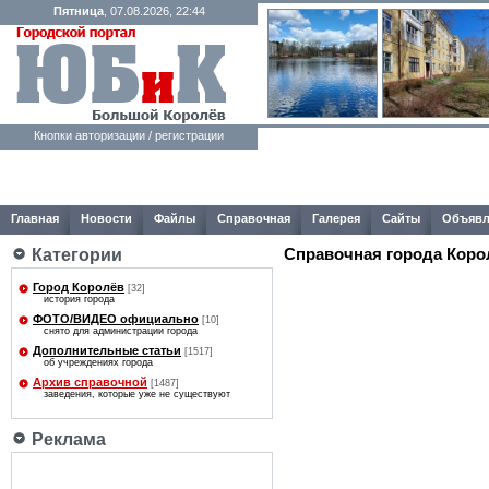
Пятница
, 07.08.2026, 22:44
Кнопки авторизации / регистрации
Главная
Новости
Файлы
Справочная
Галерея
Сайты
Объявл
Справочная города Коро
Категории
Город Королёв
[32]
история города
ФОТО/ВИДЕО официально
[10]
снято для администрации города
Дополнительные статьи
[1517]
об учреждениях города
Архив справочной
[1487]
заведения, которые уже не существуют
Реклама