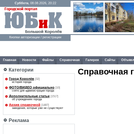
Суббота
, 08.08.2026, 20:22
Кнопки авторизации / регистрации
Главная
Новости
Файлы
Справочная
Галерея
Сайты
Объявл
Справочная 
Категории
Город Королёв
[32]
история города
ФОТО/ВИДЕО официально
[10]
снято для администрации города
Дополнительные статьи
[1517]
об учреждениях города
Архив справочной
[1487]
заведения, которые уже не существуют
Реклама