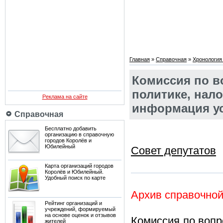
Главная
»
Справочная
»
Хронология
Комиссия по в
политике, нал
Реклама на сайте
информация ус
Справочная
Бесплатно добавить
организацию в справочную
городов Королёв и
Юбилейный
Совет депутатов
Карта организаций городов
Королёв и Юбилейный.
Удобный поиск по карте
Архив справочно
Рейтинг организаций и
учреждений, формируемый
на основе оценок и отзывов
Комиссия по вопр
жителей