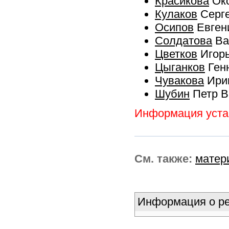
Красикова
Окс
Кулаков
Серге
Осипов
Евген
Солдатова
Ва
Цветков
Игорь
Цыганков
Ген
Чувакова
Ири
Шубин
Петр В
Информация устар
См. также:
матер
Информация о ре