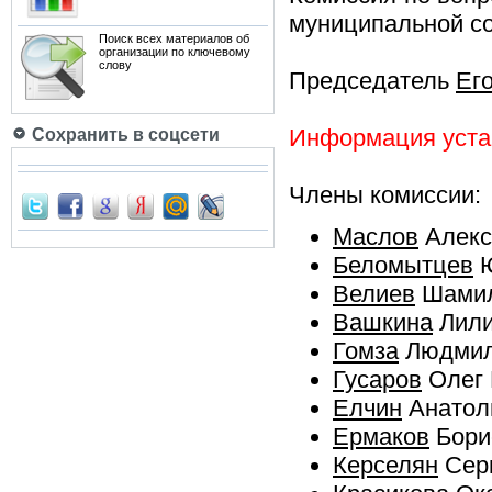
муниципальной с
Поиск всех материалов об
организации по ключевому
слову
Председатель
Его
Информация устар
Сохранить в соцсети
Члены комиссии:
Маслов
Алекс
Беломытцев
Ю
Велиев
Шамил
Вашкина
Лили
Гомза
Людмил
Гусаров
Олег 
Елчин
Анатол
Ермаков
Бори
Керселян
Серг