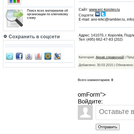
Сайт:
www.erc-korolev.ru
Поиск всех материалов об
организации по ключевому
Соцсети:
слову
Е-mail: ano-krkc@rambler.ru, info
Адрес: 141070, г. Королёв, Подл
Сохранить в соцсети
Тел: (495) 662-47-83 (202)
Категория:
Архив справочной
| Пре
Добавлено: 30.03.2015 | Обновлено
Всего комментариев:
0
omForm">
Войдите:
Отправить