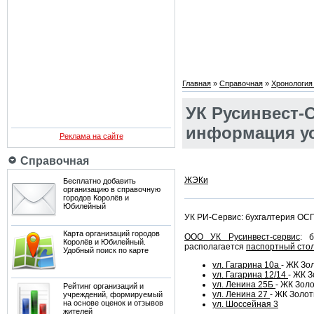
Главная
»
Справочная
»
Хронология
УК Русинвест-
информация ус
Реклама на сайте
Справочная
ЖЭКи
Бесплатно добавить
организацию в справочную
городов Королёв и
Юбилейный
УК РИ-Сервис: бухгалтерия ОС
Карта организаций городов
ООО УК Русинвест-сервис
: 
Королёв и Юбилейный.
располагается
паспортный сто
Удобный поиск по карте
ул. Гагарина 10а
- ЖК Зо
ул. Гагарина 12/14
- ЖК З
ул. Ленина 25Б
- ЖК Золо
Рейтинг организаций и
ул. Ленина 27
- ЖК Золот
учреждений, формируемый
на основе оценок и отзывов
ул. Шоссейная 3
жителей