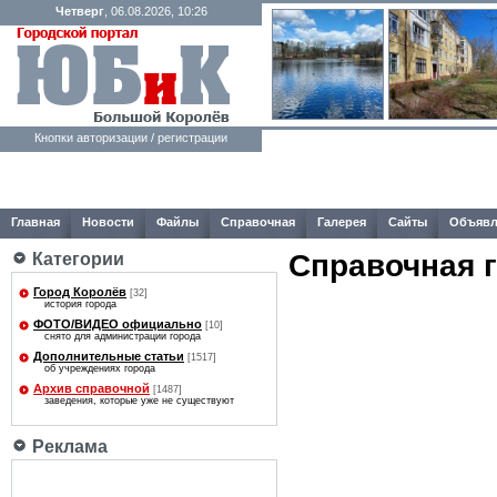
Четверг
, 06.08.2026, 10:26
Кнопки авторизации / регистрации
Главная
Новости
Файлы
Справочная
Галерея
Сайты
Объявл
Справочная 
Категории
Город Королёв
[32]
история города
ФОТО/ВИДЕО официально
[10]
снято для администрации города
Дополнительные статьи
[1517]
об учреждениях города
Архив справочной
[1487]
заведения, которые уже не существуют
Реклама