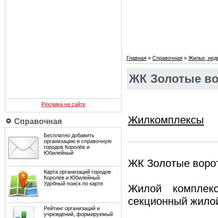
Главная
»
Справочная
»
Жилье, нед
ЖК Золотые вор
Реклама на сайте
Жилкомплексы
Справочная
Бесплатно добавить
организацию в справочную
городов Королёв и
Юбилейный
ЖК Золотые ворот
Карта организаций городов
Королёв и Юбилейный.
Удобный поиск по карте
Жилой компле
секционный жило
Рейтинг организаций и
учреждений, формируемый