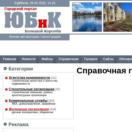
Суббота
, 08.08.2026, 14:25
Кнопки авторизации / регистрации
Главная
Новости
Файлы
Справочная
Галерея
Сайты
Объявл
Справочная 
Категории
Агентства недвижимости
[111]
строительные агентства и агентства
недвижимости
Строительные организации
[97]
строительные компании, ремонт,
архитектурные организации
Коммунальные службы
[363]
ЖКХ, домоуправления, аварийные
Жилищные организации
[644]
дачные кооперативы, общежития
Реклама