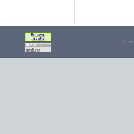
При ис