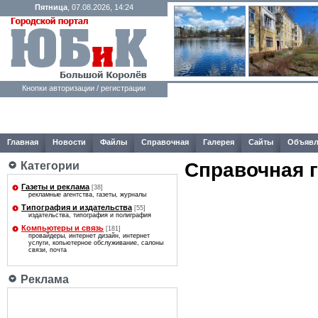
Пятница
, 07.08.2026, 14:24
Кнопки авторизации / регистрации
Главная
Новости
Файлы
Справочная
Галерея
Сайты
Объявл
Справочная 
Категории
Газеты и реклама
[38]
рекламные агентства, газеты, журналы
Типография и издательства
[55]
издательства, типография и полиграфия
Компьютеры и связь
[181]
провайдеры, интернет дизайн, интернет
услуги, копьютерное обслуживание, салоны
связи, почта
Реклама