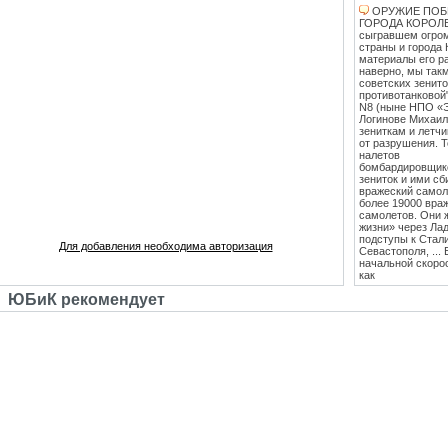
ОРУЖИЕ ПОБ
ГОРОДА КОРОЛЕВ
сыгравшем огро
страны и города 
материалы его ра
наверно, мы такм
советских зенит
противотанковой
N8 (ныне НПО «
Логинове Михаил
зениткам и летч
от разрушения. 
налетов
бомбардировщико
зениток и ими сб
вражеский самоле
более 19000 вра
самолетов. Они 
жизни» через Лад
подступы к Стал
Для добавления необходима авторизация
Севастополя, ...
начальной скоро
как
противотанковые
ЮБиК рекомендует
танками Тигр и
Пантера. С 1943
стрельб в Кубинк
стволы 85 мм зе
стали ставить на
Т-34 (Т-34-85), 
"сорокапятка" 5
массовым против
единственным
эффективным сре
середины 1942 го
лёгкость и мобил
колесах". Массо