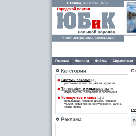
Пятница
, 07.08.2026, 07:28
Кнопки авторизации / регистрации
Главная
Новости
Файлы
Справочная
С
Категории
Газеты и реклама
[38]
рекламные агентства, газеты, журналы
Типография и издательства
[55]
издательства, типография и полиграфия
Компьютеры и связь
[181]
провайдеры, интернет дизайн, интернет
услуги, копьютерное обслуживание, салоны
связи, почта
Гл
Реклама
П