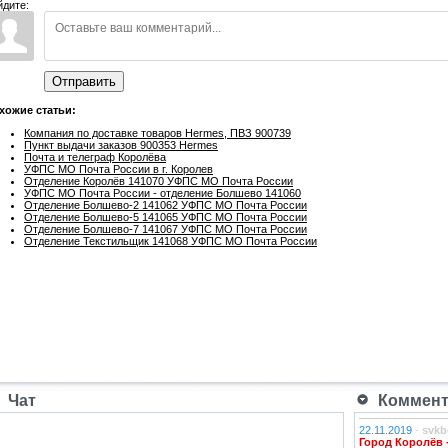
йдите:
Отправить
хожие статьи:
Компания по доставке товаров Hermes, ПВЗ 900739
Пункт выдачи заказов 900353 Hermes
Почта и телеграф Королёва
УФПС МО Почта России в г. Королев
Отделение Королёв 141070 УФПС МО Почта России
УФПС МО Почта России - отделение Болшево 141060
Отделение Болшево-2 141062 УФПС МО Почта России
Отделение Болшево-5 141065 УФПС МО Почта России
Отделение Болшево-7 141067 УФПС МО Почта России
Отделение Текстильщик 141068 УФПС МО Почта России
Чат
Коммента
22.11.2019
-
svkb
Город Королёв 