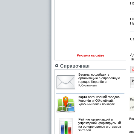
П
П
Пу
С
Ад
Реклама на сайте
Те
Справочная
Бесплатно добавить
организацию в справочную
И
городов Королёв и
Юбилейный
Карта организаций городов
Ка
Королёв и Юбилейный.
Удобный поиск по карте
До
Вс
Рейтинг организаций и
учреждений, формируемый
на основе оценок и отзывов
жителей
om