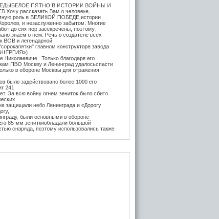
ЕДЫБЕЛОЕ ПЯТНО В ИСТОРИИ ВОЙНЫ И
.Хочу рассказать Вам о человеке,
мную роль в ВЕЛИКОЙ ПОБЕДЕ,истории
Королев, и незаслуженно забытом. Многие
бот до сих пор засекречены, поэтому,
ало знаем о нем. Речь о создателе всех
ок ВОВ и легендарной
"сорокапятки" главном конструкторе завода
ЭНЕРГИЯ»)
е Николаевиче. Только благодаря его
икам ПВО Москву и Ленинград удалосьспасти
Только в обороне Москвы для отражения
в было задействовано более 1000 его
ит 241
т. За всю войну огнем зениток было сбито
жеских
же защищали небо Ленинграда и «Дорогу
огу,
инграду, были основными в обороне
 Его 85-мм зениткиобладали большой
стью снаряда, поэтому использовались также
, на прямую наводку для борьбы с тяжёлыми
 года после Курской битвы и испытательных
е,
нитки Логинова (в модификации Грабина)
 танк
тяжелые танки ИС-1 и КВ-85. Его легендарная
3-К (45-мм) на начало войны быласамым
отанковым орудием в РККА и практически
дством борьбы с бронетехникой врага до
да. За её
ьность бойцы прозвали её "пистолет на
вость производства завода №8 была в разы