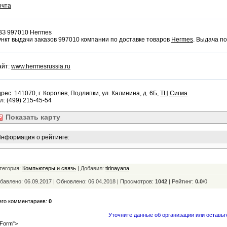
очта
ВЗ 997010 Hermes
нкт выдачи заказов 997010 компании по доставке товаров
Hermes
. Выдача п
айт:
www.hermesrussia.ru
рес: 141070, г. Королёв, Подлипки, ул. Калинина, д. 6Б,
ТЦ Сигма
л: (499) 215-45-54
Показать
карту
нформация о рейтинге:
тегория:
Компьютеры и связь
| Добавил:
tirinayana
бавлено: 06.09.2017 | Обновлено:
06.04.2018 | Просмотров:
1042
|
Рейтинг:
0.0
/
0
его комментариев:
0
Уточните данные об организации или оставьт
Form">