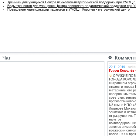
Тренинги для учащихся Центра психолого-педагогической поддержки при УМОЦ г.
Виды тренингов для учащихся Центра психолого-педагогической поддержки при У
Повышение квалификации педагогов в УМОЦ г. Королев - методический центр
Чат
Коммента
22.11.2019
-
svkb
Город Королёв 
ОРУЖИЕ ПОБ
ГОРОДА КОРОЛЕВ
сыгравшем огро
страны и города 
материалы его ра
наверно, мы такм
советских зенит
противотанковой
N8 (ныне НПО «
Логинове Михаил
зениткам и летч
от разрушения. 
налетов
бомбардировщико
зениток и ими сб
вражеский самоле
более 19000 вра