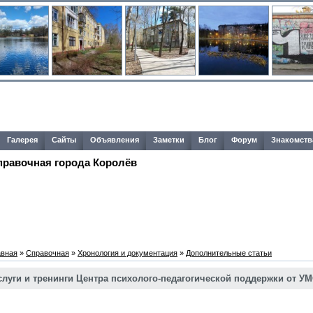
Галерея
Сайты
Объявления
Заметки
Блог
Форум
Знакомств
правочная города Королёв
авная
»
Справочная
»
Хронология и документация
»
Дополнительные статьи
слуги и тренинги Центра психолого-педагогической поддержки от У