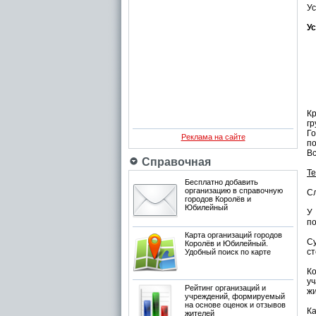
Ус
У
К
г
Го
Реклама на сайте
по
Вс
Справочная
Т
Бесплатно добавить
организацию в справочную
Сл
городов Королёв и
Юбилейный
У 
по
Карта организаций городов
С
Королёв и Юбилейный.
ст
Удобный поиск по карте
К
у
Рейтинг организаций и
жи
учреждений, формируемый
на основе оценок и отзывов
Ка
жителей