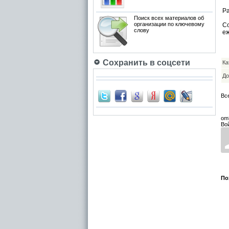
Р
Поиск всех материалов об
организации по ключевому
С
слову
еж
Сохранить в соцсети
Ка
До
Вс
om
Во
По