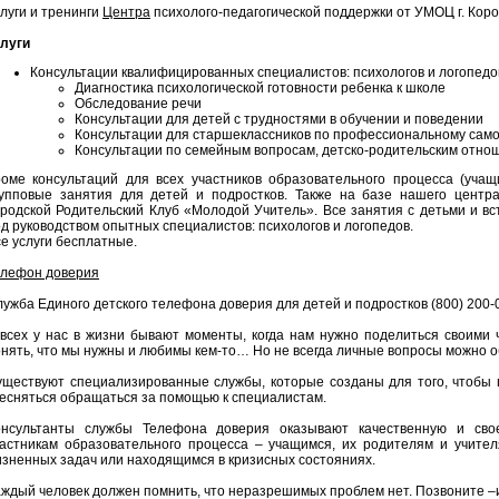
луги и тренинги
Центра
психолого-педагогической поддержки от УМОЦ г. Кор
слуги
Консультации квалифицированных специалистов: психологов и логопедо
Диагностика психологической готовности ребенка к школе
Обследование речи
Консультации для детей с трудностями в обучении и поведении
Консультации для старшеклассников по профессиональному са
Консультации по семейным вопросам, детско-родительским отн
роме консультаций для всех участников образовательного процесса (учащ
рупповые занятия для детей и подростков. Также на базе нашего центр
родской Родительский Клуб «Молодой Учитель». Все занятия с детьми и в
д руководством опытных специалистов: психологов и логопедов.
е услуги бесплатные.
елефон доверия
ужба Единого детского телефона доверия для детей и подростков (800) 200-
всех у нас в жизни бывают моменты, когда нам нужно поделиться своими 
нять, что мы нужны и любимы кем-то… Но не всегда личные вопросы можно 
уществуют специализированные службы, которые созданы для того, чтобы 
есняться обращаться за помощью к специалистам.
онсультанты службы Телефона доверия оказывают качественную и сво
частникам образовательного процесса – учащимся, их родителям и учит
зненных задач или находящимся в кризисных состояниях.
ждый человек должен помнить, что неразрешимых проблем нет. Позвоните –и