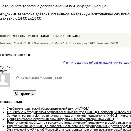
абота нашего Телефона доверия анонимна и конфиденциальна.
отрудники Телефона доверия оказывают экстренную психологическую помощ
едневно с 14.00 до18.00.
тегория:
Дополнительные статьи
| Добавил:
tirinayana
бавлено: 25.04.2018 | Обновлено:
25.04.2018 | Просмотров:
787
|
Рейтинг:
0.0
/
0
его комментариев:
0
Уточните данные об организации или оставьт
Form">
йдите:
Отправить
хожие статьи:
Учебно-методический образовательный центр (УМОЦ)
Об Учебно-методическом образовательном центре (УМОЦ) г. Королев, информаци
Услуги и тренинги Центра психолого-педагогической поддержки от УМОЦ г. Корол
Центр психолого-педагогической поддержки и реабилитации при УМОЦ
Родительский клуб Центра психолого-педагогической поддержки и реабилитации
Родительский клуб УМОЦ г. Королев: Роль семьи в формировании у детей предст
Учительский клуб и клуб Молодой учитель центра психолого-педагогической по