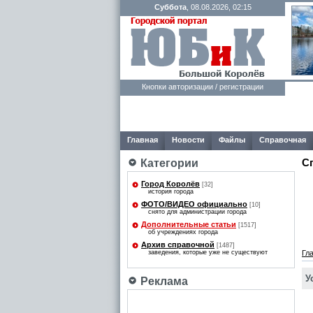
Суббота
, 08.08.2026, 02:15
Кнопки авторизации / регистрации
Главная
Новости
Файлы
Справочная
С
Категории
Город Королёв
[32]
история города
ФОТО/ВИДЕО официально
[10]
снято для администрации города
Дополнительные статьи
[1517]
об учреждениях города
Архив справочной
[1487]
заведения, которые уже не существуют
Гл
У
Реклама