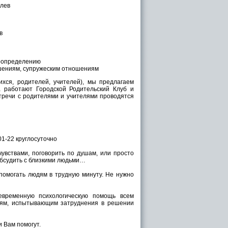
олев
в
моопределению
ошениям, супружеским отношениям
ихся, родителей, учителей), мы предлагаем
а работают Городской Родительский Клуб и
стречи с родителями и учителями проводятся
01-22 круглосуточно
чувствами, поговорить по душам, или просто
обсудить с близкими людьми…
помогать людям в трудную минуту. Не нужно
евременную психологическую помощь всем
елям, испытывающим затруднения в решении
 Вам помогут.