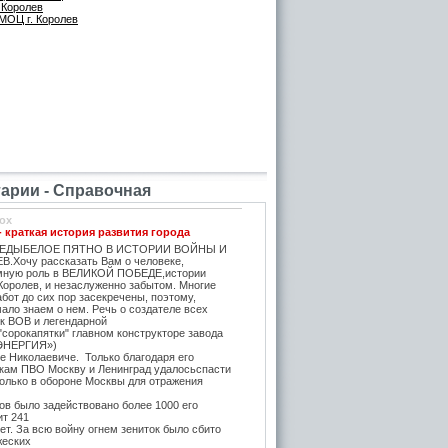
 Королев
МОЦ г. Королев
рии - Справочная
ox
- краткая история развития города
ЕДЫБЕЛОЕ ПЯТНО В ИСТОРИИ ВОЙНЫ И
.Хочу рассказать Вам о человеке,
мную роль в ВЕЛИКОЙ ПОБЕДЕ,истории
Королев, и незаслуженно забытом. Многие
бот до сих пор засекречены, поэтому,
ало знаем о нем. Речь о создателе всех
ок ВОВ и легендарной
"сорокапятки" главном конструкторе завода
ЭНЕРГИЯ»)
е Николаевиче. Только благодаря его
икам ПВО Москву и Ленинград удалосьспасти
Только в обороне Москвы для отражения
в было задействовано более 1000 его
ит 241
т. За всю войну огнем зениток было сбито
жеских