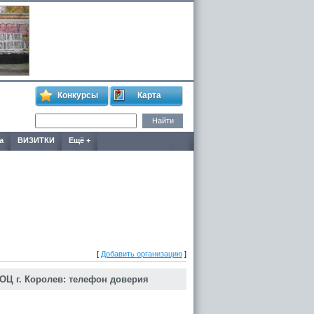
Конкурсы
Карта
а
ВИЗИТКИ
Ещё +
[
Добавить организацию
]
МОЦ г. Королев: телефон доверия