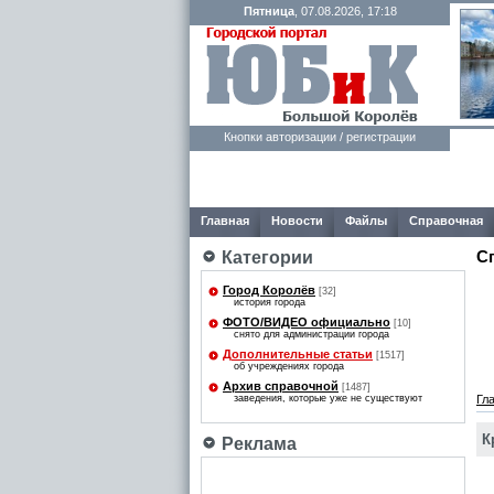
Пятница
, 07.08.2026, 17:18
Кнопки авторизации / регистрации
Главная
Новости
Файлы
Справочная
С
Категории
Город Королёв
[32]
история города
ФОТО/ВИДЕО официально
[10]
снято для администрации города
Дополнительные статьи
[1517]
об учреждениях города
Архив справочной
[1487]
заведения, которые уже не существуют
Гл
К
Реклама