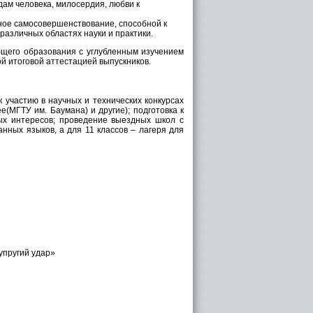
дам человека, милосердия, любви к
ное самосовершенствование, способной к
различных областях науки и практики.
бщего образования с углубленным изучением
й итоговой аттестацией выпускников.
 участию в научных и технических конкурсах
(МГТУ им. Баумана) и другие); подготовка к
ых интересов; проведение выездных школ с
нных языков, а для 11 классов – лагеря для
упругий удар»