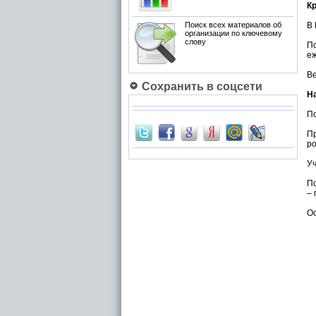
Кр
Поиск всех материалов об
В 
организации по ключевому
слову
По
еж
Ве
Сохранить в соцсети
Н
П
П
ро
Уч
По
– 
Ос