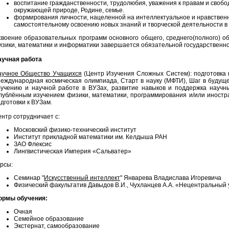
воспитание гражданственности, трудолюбия, уважения к правам и свобо
окружающей природе, Родине, семье.
формирования личности, нацеленной на интеллектуальное и нравствен
самостоятельному освоению новых знаний и творческой деятельности в 
воение образовательных программ основного общего, среднего(полного) о
зики, математики и информатики завершается обязательной государственно
аучная работа
аучное Общество Учащихся
(Центр Изучения Сложных Систем): подготовка к
еждународная космическая олимпиада, Старт в науку (МФТИ), Шаг в будущее
бучению и научной работе в ВУЗах, развитие навыков и поддержка научн
лублённым изучением физики, математики, программирования и/или иностра
дготовки к ВУЗам.
нтр сотрудничает с:
Московский физико-технический институт
Институт прикладной математики им. Келдыша РАН
ЗАО Флексис
Лингвистическая Империя «Сальватер»
рсы:
Семинар "
Искусственный интеллект
" Январева Владислава Игоревича
Физический факультатив Давыдов В.И., Чухланцев А.А. «Нецентральный 
ормы обучения:
Очная
Семейное образование
Экстернат, самообразование