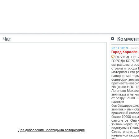
Чат
Коммента
22.11.2019
-
svkb
Город Королёв 
ОРУЖИЕ ПОБ
ГОРОДА КОРОЛЕВ
сыгравшем огро
страны и города 
материалы его ра
наверно, мы такм
советских зенит
противотанковой
N8 (ныне НПО «
Логинове Михаил
зениткам и летч
от разрушения. 
налетов
бомбардировщико
зениток и ими сб
вражеский самоле
более 19000 вра
самолетов. Они 
жизни» через Лад
подступы к Стал
Для добавления необходима авторизация
Севастополя, ...
начальной скоро