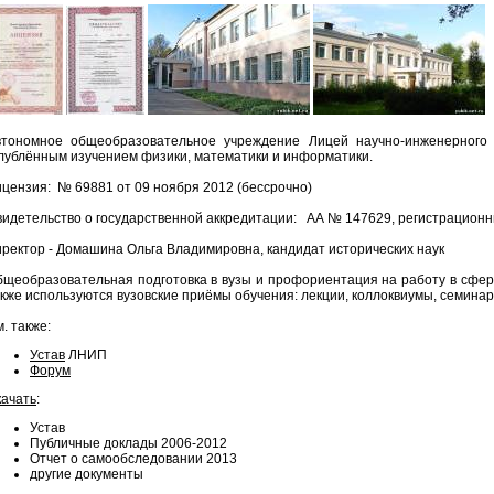
втономное общеобразовательное учреждение Лицей научно-инженерног
лублённым изучением физики, математики и информатики.
цензия: № 69881 от 09 ноября 2012 (бессрочно)
идетельство о государственной аккредитации: АА № 147629, регистрационн
ректор - Домашина Ольга Владимировна, кандидат исторических наук
щеобразовательная подготовка в вузы и профориентация на работу в сфер
кже используются вузовские приёмы обучения: лекции, коллоквиумы, семинар
. также:
Устав
ЛНИП
Форум
качать
:
Устав
Публичные доклады 2006-2012
Отчет о самообследовании 2013
другие документы