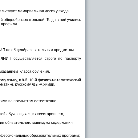
ельствует мемориальная доска у входа.
ей общеобразовательной. Тогда в ней учились
о профиля.
НИП по общеобразовательным предметам.
 ЛНИП осуществляется строго по паспорту
указанием класса обучения.
му языку, в 8-й, 10-й физико-математический
ематике, русскому языку, химии.
ями по предметам естественно-
тей обучающихся, их всестороннего,
ния обязательного минимума содержания
офессиональных образовательных программ;