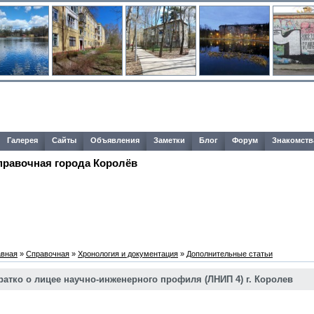
Галерея
Сайты
Объявления
Заметки
Блог
Форум
Знакомств
правочная города Королёв
авная
»
Справочная
»
Хронология и документация
»
Дополнительные статьи
ратко о лицее научно-инженерного профиля (ЛНИП 4) г. Королев