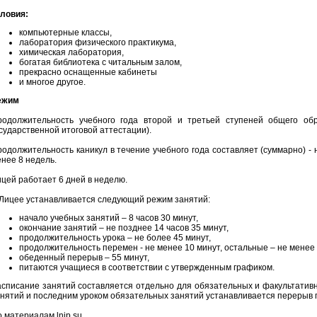
словия:
компьютерные классы,
лаборатория физического практикума,
химическая лаборатория,
богатая библиотека с читальным залом,
прекрасно оснащенные кабинеты
и многое другое.
ежим
родолжительность учебного года второй и третьей ступеней общего об
сударственной итоговой аттестации).
одолжительность каникул в течение учебного года составляет (суммарно) - 
нее 8 недель.
цей работает 6 дней в неделю.
Лицее устанавливается следующий режим занятий:
начало учебных занятий – 8 часов 30 минут,
окончание занятий – не позднее 14 часов 35 минут,
продолжительность урока – не более 45 минут,
продолжительность перемен - не менее 10 минут, остальные – не менее 
обеденный перерыв – 55 минут,
питаются учащиеся в соответствии с утвержденным графиком.
списание занятий составляется отдельно для обязательных и факультатив
нятий и последним уроком обязательных занятий устанавливается перерыв 
 материалам lnip.su