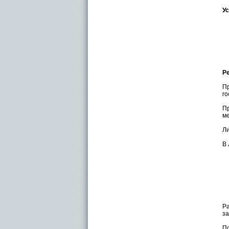
У
Р
П
го
Пр
ме
Ли
В 
Ра
за
По