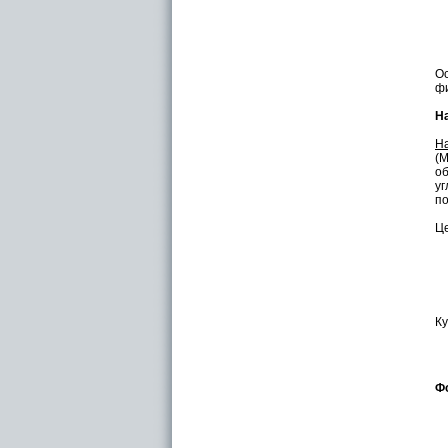
Ос
фи
Н
Н
(М
о
уг
по
Це
Ку
Ф