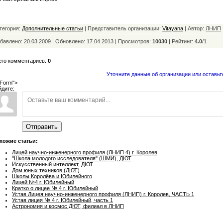
тегория:
Дополнительные статьи
| Представитель организации:
Vitayana
| Автор:
ЛНИП
бавлено: 20.03.2009 | Обновлено:
17.04.2013 | Просмотров:
10030
|
Рейтинг:
4.0
/
1
его комментариев:
0
Уточните данные об организации или оставьт
Form">
йдите:
Отправить
хожие статьи:
Лицей научно-инженерного профиля (ЛНИП 4) г. Королев
"Школа молодого исследователя" (ШМИ), ДЮТ
Искусственный интеллект, ДЮТ
Дом юных техников (ДЮТ)
Школы Королёва и Юбилейного
Лицей №4 г. Юбилейный
Кратко о лицее № 4 г. Юбилейный
Устав Лицея научно-инженерного профиля (ЛНИП) г. Королев, ЧАСТЬ 1
Устав лицея № 4 г. Юбилейный, часть 1
Астрономия и космос ДЮТ, филиал в ЛНИП