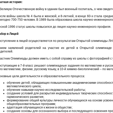
аткая история:
Великую Отечественную войну в здании был военный госпиталь, о чем свидет
сле войны школа № 4 была и женской, и 8-летней, в конце 60-х стала средн
егодно 700-750 человек. В 1989 была образована школа научно-инженерног
сной 1996 статус школы повысился до лицея научно-инженерного профиля.
абор в Лицей
оступление в лицей осуществляется по результатам Открытой олимпиады Л
рием заявлений родителей на участие их детей в Открытой олимпиаде
дителей.
астник Олимпиады должен иметь с собой справку из школы с фотографией с 
ступающие в 7-й класс решают олимпиадные задания по математике и русско
по математике, физике, русскому языку, в 10-й химико-биологический – по мат
новные цели деятельности и образовательного процесса:
обучение детей, обладающих повышенными академическими способност
математического цикла;
обучение навыкам научно-исследовательской работы;
создание условий для раскрытия индивидуальных творческих способнос
гармонического развития;
формирование общей культуры личности обучающихся на основе усвое
общеобразовательных программ;
адаптация обучающихся к жизни в обществе;
создание основы для осознанного выбора и последующего освоения пр