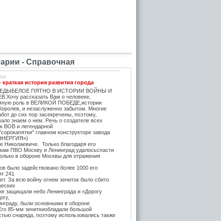
рии - Справочная
ox
- краткая история развития города
ЕДЫБЕЛОЕ ПЯТНО В ИСТОРИИ ВОЙНЫ И
.Хочу рассказать Вам о человеке,
мную роль в ВЕЛИКОЙ ПОБЕДЕ,истории
Королев, и незаслуженно забытом. Многие
бот до сих пор засекречены, поэтому,
ало знаем о нем. Речь о создателе всех
ок ВОВ и легендарной
"сорокапятки" главном конструкторе завода
ЭНЕРГИЯ»)
е Николаевиче. Только благодаря его
икам ПВО Москву и Ленинград удалосьспасти
Только в обороне Москвы для отражения
в было задействовано более 1000 его
ит 241
т. За всю войну огнем зениток было сбито
жеских
же защищали небо Ленинграда и «Дорогу
огу,
инграду, были основными в обороне
 Его 85-мм зениткиобладали большой
стью снаряда, поэтому использовались также