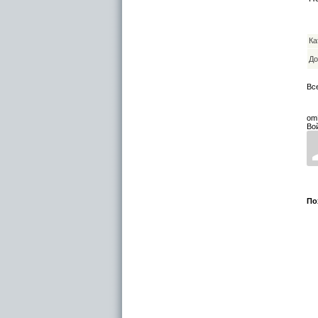
Ка
До
Вс
om
Во
По