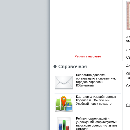
А
уг
Ли
Реклама на сайте
Св
Ди
Справочная
Об
Бесплатно добавить
та
организацию в справочную
городов Королёв и
Юбилейный
См
Карта организаций городов
Королёв и Юбилейный.
Удобный поиск по карте
С
Рейтинг организаций и
учреждений, формируемый
на основе оценок и отзывов
жителей