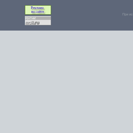
При ис