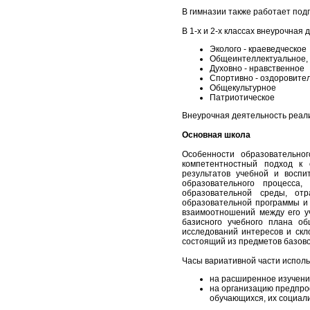
В гимназии также работает под
В 1-х и 2-х классах внеурочная
Эколого - краеведческое
Общеинтеллектуальное,
Духовно - нравственное
Спортивно - оздоровите
Общекультурное
Патриотическое
Внеурочная деятельность реализ
Основная школа
Особенности образовательно
компетентностный подход к
результатов учебной и воспи
образовательного процесса
образовательной среды, отр
образовательной программы и 
взаимоотношений между его уч
базисного учебного плана об
исследований интересов и скл
состоящий из предметов базовог
Часы вариативной части исполь
на расширенное изучени
на организацию предпро
обучающихся, их социал