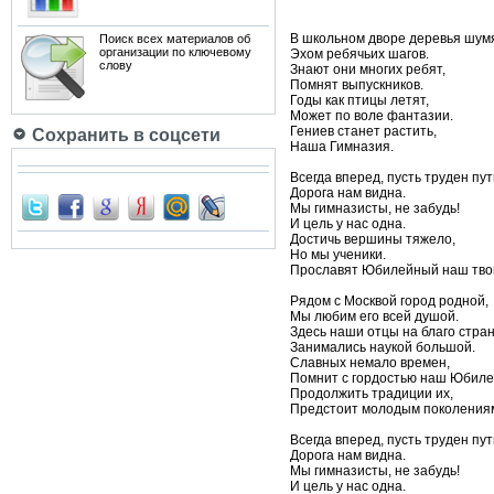
В школьном дворе деревья шумя
Поиск всех материалов об
организации по ключевому
Эхом ребячьих шагов.
слову
Знают они многих ребят,
Помнят выпускников.
Годы как птицы летят,
Может по воле фантазии.
Гениев станет растить,
Сохранить в соцсети
Наша Гимназия.
Всегда вперед, пусть труден пут
Дорога нам видна.
Мы гимназисты, не забудь!
И цель у нас одна.
Достичь вершины тяжело,
Но мы ученики.
Прославят Юбилейный наш твои
Рядом с Москвой город родной,
Мы любим его всей душой.
Здесь наши отцы на благо стра
Занимались наукой большой.
Славных немало времен,
Помнит с гордостью наш Юбиле
Продолжить традиции их,
Предстоит молодым поколения
Всегда вперед, пусть труден пут
Дорога нам видна.
Мы гимназисты, не забудь!
И цель у нас одна.