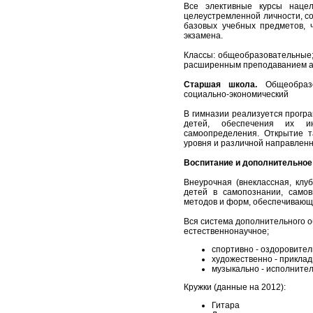
Все элективные курсы наце
целеустремленной личности, с
базовых учебных предметов, ч
экзамена.
Классы: общеобразовательные;
расширенным преподаванием ан
Старшая школа.
Общеобразов
социально-экономический
В гимназии реализуется прогр
детей, обеспечения их ин
самоопределения. Открытие т
уровня и различной направленн
Воспитание и дополнительное
Внеурочная (внеклассная, клу
детей в самопознании, само
методов и форм, обеспечивающ
Вся система дополнительного 
естественнонаучное;
спортивно - оздоровител
художественно - приклад
музыкально - исполните
Кружки (данные на 2012):
Гитара