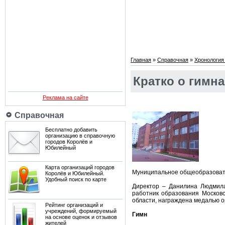
Главная
»
Справочная
»
Хронология
Кратко о гимн
Реклама на сайте
Справочная
Бесплатно добавить
организацию в справочную
городов Королёв и
Юбилейный
Карта организаций городов
Муниципальное общеобразова
Королёв и Юбилейный.
Удобный поиск по карте
Директор – Данилина Людмила
работник образования Московс
области, награждена медалью ор
Рейтинг организаций и
учреждений, формируемый
Гимн
на основе оценок и отзывов
жителей