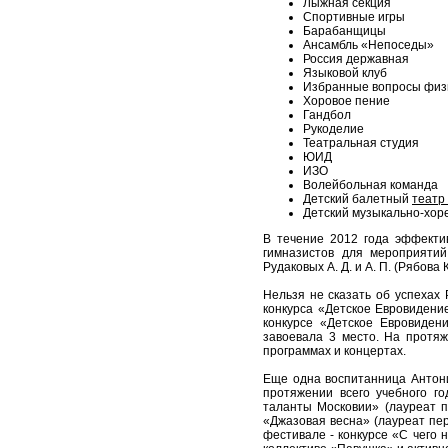
Лыжная секция
Спортивные игры
Барабанщицы
Ансамбль «Непоседы»
Россия державная
Языковой клуб
Избранные вопросы физ
Хоровое пение
Гандбол
Рукоделие
Театральная студия
ЮИД
ИЗО
Волейбольная команда
Детский балетный
театр
Детский музыкально-хо
В течение 2012 года эффекти
гимназистов для мероприятий
Рудаковых А. Д. и А. П. (Рябов
Нельзя не сказать об успехах
конкурса «Детское Евровидение
конкурсе «Детское Евровиден
завоевала 3 место. На протяж
программах и концертах.
Еще одна воспитанница Антони
протяжении всего учебного г
таланты Московии» (лауреат пе
«Джазовая весна» (лауреат пе
фестивале - конкурсе «С чего 