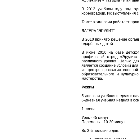
коллективе «Павушка» и активн
В 2012 учебном году под рук
хореографии. Их выступления 
Также в гимназии работает пра
ЛАГЕРЬ "ЭРУДИТ"
В 2010 принято решение органи
одарённых детей.
В июне 2010 на базе детског
профильный отряд «Эрудит» 
различного уровня. Целью де
является создание условий для
из центров развития военной
образовательного и культурн
мастерства.
Режим
5-дневная учебная неделя в на
6-дневная учебная неделя в ос
1 смена
Урок - 45 минут
Перемены - 10-20 минут
Во 2-й половине дня:
элективные курсы