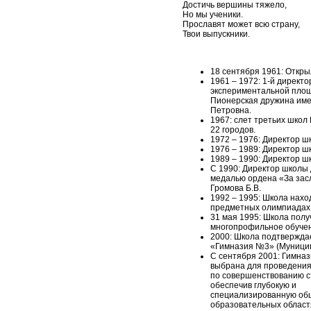
Достичь вершины тяжело,
Но мы ученики.
Прославят может всю страну,
Твои выпускники.
18 сентября 1961: Откры
1961 – 1972: 1-й директ
экспериментальной площ
Пионерская дружина име
Петровна.
1967: слет третьих школ
22 городов.
1972 – 1976: Директор ш
1976 – 1989: Директор ш
1989 – 1990: Директор ш
С 1990: Директор школы
медалью ордена «За засл
Громова Б.В.
1992 – 1995: Школа нахо
предметных олимпиадах
31 мая 1995: Школа пол
многопрофильное обуче
2000: Школа подтвержда
«Гимназия №3» (Муници
С сентября 2001: Гимна
выбрана для проведения 
по совершенствованию с
обеспечив глубокую и
специализированную общ
образовательных област