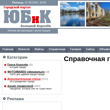
Пятница
, 07.08.2026, 10:55
Кнопки авторизации / регистрации
Главная
Новости
Файлы
Справочная
Галерея
Сайты
Объявл
Справочная 
Категории
Город Королёв
[32]
история города
ФОТО/ВИДЕО официально
[10]
снято для администрации города
Дополнительные статьи
[1517]
об учреждениях города
Архив справочной
[1487]
заведения, которые уже не существуют
Реклама