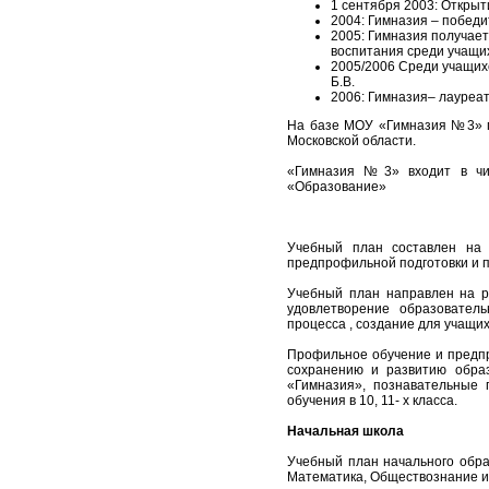
1 сентября 2003: Открыт
2004: Гимназия – победи
2005: Гимназия получает
воспитания среди учащи
2005/2006 Среди учащих
Б.В.
2006: Гимназия– лауреат
На базе МОУ «Гимназия №3» п
Московской области.
«Гимназия №3» входит в чис
«Образование»
Учебный план составлен на
предпрофильной подготовки и 
Учебный план направлен на р
удовлетворение образовател
процесса , создание для учащи
Профильное обучение и предпр
сохранению и развитию образ
«Гимназия», познавательные 
обучения в 10, 11- х класса.
Начальная школа
Учебный план начального обр
Математика, Обществознание и Е