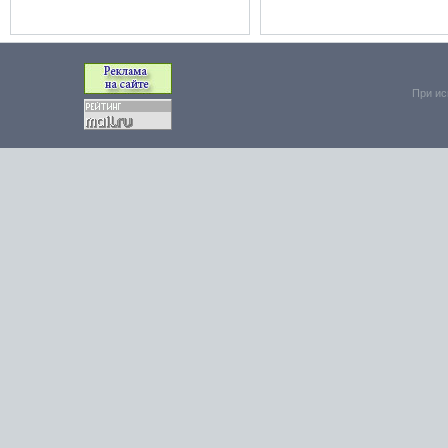
При ис