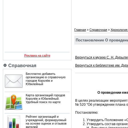
Главная
»
Справочная
»
Хронология
Постановление О проведени
Реклама на сайте
Вернуться к музею С. Н. Дурыл
Справочная
Вернуться к библиотеке им. Ду
Бесплатно добавить
организацию в справочную
городов Королёв и
Юбилейный
О проведении еже
Карта организаций городов
Королёв и Юбилейный.
В целях реализации мероприяти
Удобный поиск по карте
№ 520 "Об утверждении плана 
Постановляю:
Рейтинг организаций и
Утвердить Положение «О
учреждений, формируемый
на основе оценок и отзывов
Утвердить состав органи
жителей