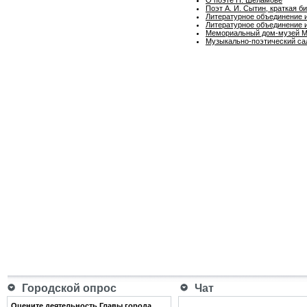
Поэт А. И. Сытин, краткая б
Литературное объединение 
Литературное объединение и
Мемориальный дом-музей М.
Музыкально-поэтический са
Городской опрос
Чат
Оцените деятельность Главы города