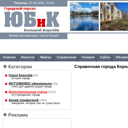
Пятница
, 07.08.2026, 20:44
Кнопки авторизации / регистрации
Главная
Новости
Файлы
Справочная
Галерея
Сайты
Объявл
Справочная города Коро
Категории
Город Королёв
[32]
история города
ФОТО/ВИДЕО официально
[10]
снято для администрации города
Дополнительные статьи
[1517]
об учреждениях города
Архив справочной
[1487]
заведения, которые уже не существуют
Реклама