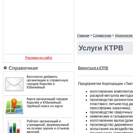
Главная
»
Справочная
»
Хронология
Услуги КТРВ
Реклама на сайте
Справочная
Вернуться к КТРВ
Бесплатно добавить
организацию в справочную
Предприятия Корпорации «Такти
городов Королёв и
Юбилейный
изготовление комплектую
раскрой металла методо
Карта организаций городов
производство резинотехн
Королёв и Юбилейный.
пластмасс литьем под да
Удобный поиск по карте
прессформа заказчика);
производство сварочных 
химические и гальваниче
изготовление валов (дли
Рейтинг организаций и
производство деревянной
учреждений, формируемый
на основе оценок и отзывов
испытания на воздейств
жителей