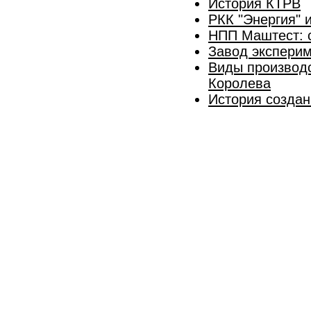
История КТРВ
РКК "Энергия" 
НПП Маштест: с
Завод экспери
Виды производс
Королева
История создан