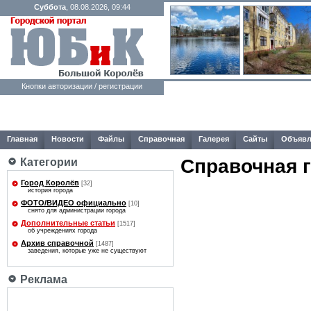
Суббота
, 08.08.2026, 09:44
Кнопки авторизации / регистрации
Главная
Новости
Файлы
Справочная
Галерея
Сайты
Объявл
Справочная 
Категории
Город Королёв
[32]
история города
ФОТО/ВИДЕО официально
[10]
снято для администрации города
Дополнительные статьи
[1517]
об учреждениях города
Архив справочной
[1487]
заведения, которые уже не существуют
Реклама