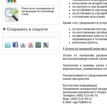
пониженного атмосферно
испытания на воздействи
на прочность при возде
Поиск всех материалов об
на устойчивость при воз
организации по ключевому
на устойчивость к возде
слову
статические испытания.
Кроме того, предлагаются услуг
Сохранить в соцсети
по изготовлению болтов,
по изготовлению литейны
штамповочные работы из 
нержавеющих и титановы
кузнечные работы.
1.
Услуги по лазерной резке мет
Услуги по лазерному раскро
высокопроизводительной лазер
Технологии и режимы резки п
жаропрочные, алюминиевые спл
Рассматриваются предложения п
наших материалов.
Контактная информация:
Управление гражданской проду
начальник управления Стицура
Телефон: (495) 510-48-70
Факс: (495) 519-49-31
E-Mail: ugp70@ktrv.ru