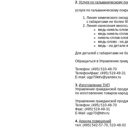
2.
Услуги по гальваническому п
услуги по гальваническому пок
Линия химического оксид
с габаритами не более 9
Линия нанесения многос
медь-никель-олово
медь-никель-сплав
никель-сплав олов
медь-олово - на д
медь - на детали
Для деталей с габаритами не б
Обращаться в Управление граж
Телефон: (495) 510-48-70
Телефон/факс: (495) 519-49-31
E-mail: ugp70ktrv@yandex.ru
3.
Изготовление ТНП
Управление гражданской продук
по изготовлению товаров народ
Управление гражданской проду
Телефон: (495) 510-48-70
Факс: (495) 519-49-31
E-Mail: ugp70@ktrv.ru
4.
Аренда помещений
тел: (495) 542-57-70, 510-48-02