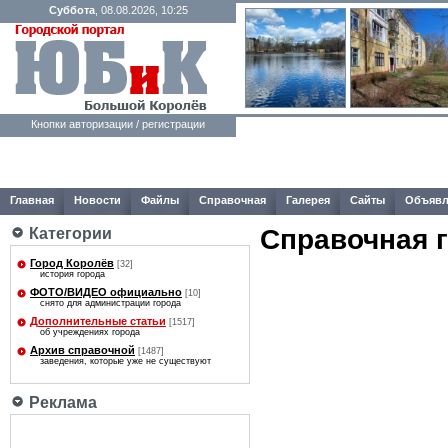
Суббота
, 08.08.2026, 10:25
Кнопки авторизации / регистрации
Главная
Новости
Файлы
Справочная
Галерея
Сайты
Объявл
Справочная 
Категории
Город Королёв
[32]
история города
ФОТО/ВИДЕО официально
[10]
снято для администрации города
Дополнительные статьи
[1517]
об учреждениях города
Архив справочной
[1487]
заведения, которые уже не существуют
Реклама