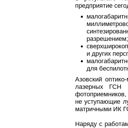
предприятие сего
малогабаритн
миллиметрово
синтезирован
разрешением;
сверхширокоп
и других перс
малогабаритн
для беспилот
Азовский оптико
лазерных ГСН 
фотоприемников, 
не уступающие л
матричными ИК Г
Наряду с работа