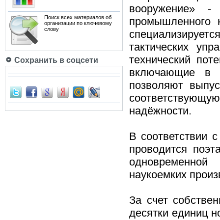
вооружение» -
Поиск всех материалов об
промышленного к
организации по ключевому
слову
специализируетс
тактических упр
технический пот
Сохранить в соцсети
включающие в с
позволяют выпус
соответствующ
надёжности.
В соответствии с
проводится поэт
одновременной
наукоемких произ
За счет собстве
десятки единиц н