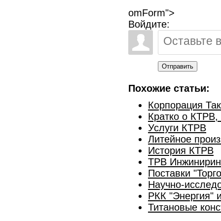
omForm">
Войдите:
Отправить
Похожие статьи:
Корпорация Так
Кратко о КТРВ,
Услуги КТРВ
Литейное прои
История КТРВ
ТРВ Инжинирин
Поставки "Торг
Научно-исслед
РКК "Энергия" 
Титановые конс