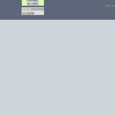
При ис