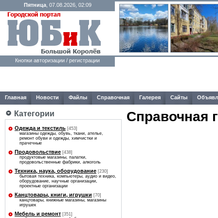
Пятница
, 07.08.2026, 02:09
Кнопки авторизации / регистрации
Главная
Новости
Файлы
Справочная
Галерея
Сайты
Объявл
Справочная 
Категории
Одежда и текстиль
[453]
магазины одежды, обувь, ткани, ателье,
ремонт обуви и одежды, химчистки и
прачечные
Продовольствие
[438]
продуктовые магазины, палатки,
продовольственные фабрики, алкоголь
Техника, наука, оборудование
[230]
бытовая техника, компьютеры, аудио и видео,
оборудование, научные организации,
проектные организации
Канцтовары, книги, игрушки
[70]
канцтовары, книжные магазины, магазины
игрушек
Мебель и ремонт
[351]