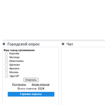
Городской опрос
Чат
Ваш город проживания
Королёв
Мытищи
Ивантеевка
Щёлково
Фрязино
Москва
*другой*
Результаты
Архив опросов
Всего ответов:
1124