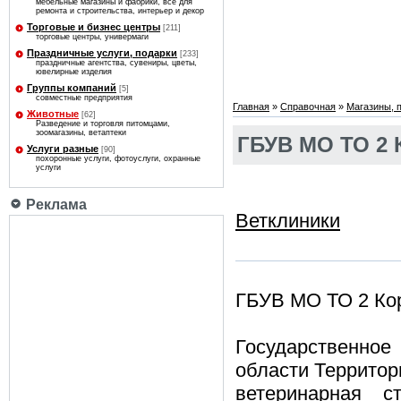
мебельные магазины и фабрики, все для
ремонта и строительства, интерьер и декор
Торговые и бизнес центры
[211]
торговые центры, универмаги
Праздничные услуги, подарки
[233]
праздничные агентства, сувениры, цветы,
ювелирные изделия
Группы компаний
[5]
совместные предприятия
Главная
»
Справочная
»
Магазины, 
Животные
[62]
Разведение и торговля питомцами,
зоомагазины, ветаптеки
ГБУВ МО ТО 2 
Услуги разные
[90]
похоронные услуги, фотоуслуги, охранные
услуги
Реклама
Ветклиники
ГБУВ МО ТО 2 Ко
Государственное
области Территор
ветеринарная с