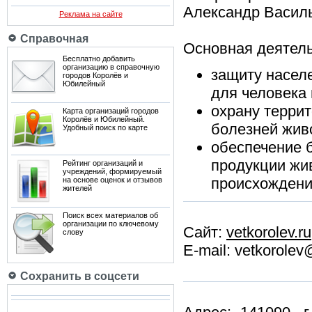
Александр Васил
Реклама на сайте
Справочная
Основная деятель
Бесплатно добавить
организацию в справочную
защиту населе
городов Королёв и
Юбилейный
для человека 
охрану террит
Карта организаций городов
Королёв и Юбилейный.
болезней жив
Удобный поиск по карте
обеспечение 
продукции жи
Рейтинг организаций и
учреждений, формируемый
происхождени
на основе оценок и отзывов
жителей
Поиск всех материалов об
организации по ключевому
Сайт:
vetkorolev.ru
слову
E-mail: vetkorole
Сохранить в соцсети