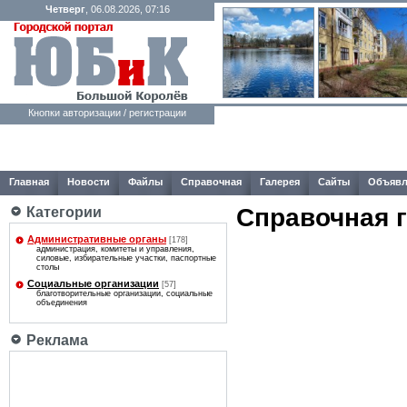
Четверг
, 06.08.2026, 07:16
Кнопки авторизации / регистрации
Главная
Новости
Файлы
Справочная
Галерея
Сайты
Объявл
Справочная 
Категории
Административные органы
[178]
администрация, комитеты и управления,
силовые, избирательные участки, паспортные
столы
Социальные организации
[57]
благотворительные организации, социальные
объединения
Реклама