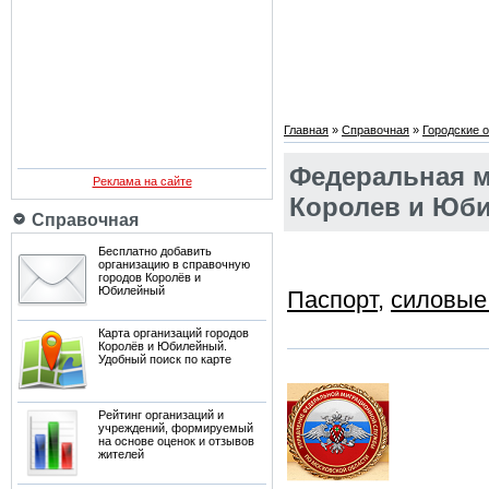
Главная
»
Справочная
»
Городские 
Федеральная м
Реклама на сайте
Королев и Юб
Справочная
Бесплатно добавить
организацию в справочную
городов Королёв и
Юбилейный
Паспорт
,
силовые
Карта организаций городов
Королёв и Юбилейный.
Удобный поиск по карте
Рейтинг организаций и
учреждений, формируемый
на основе оценок и отзывов
жителей