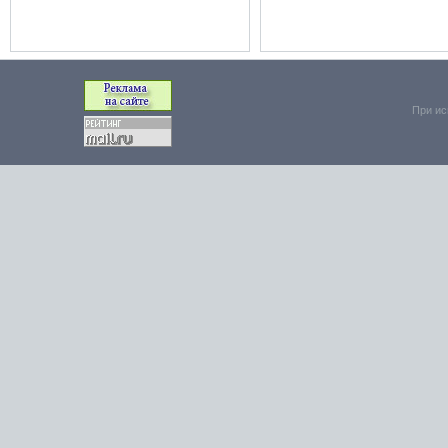
При ис